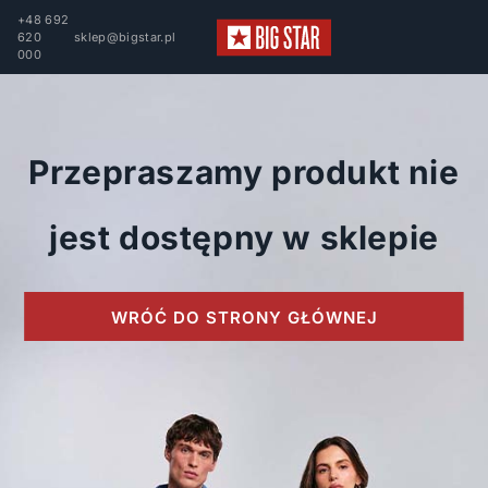
+48 692
620
sklep@bigstar.pl
000
Przepraszamy produkt nie
jest dostępny w sklepie
WRÓĆ DO STRONY GŁÓWNEJ