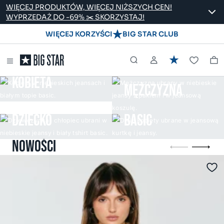
WIĘCEJ PRODUKTÓW, WIĘCEJ NIŻSZYCH CEN!
WYPRZEDAŻ DO -69% ✂️ SKORZYSTAJ!
WIĘCEJ KORZYŚCI
BIG STAR CLUB
KOBIETA
MĘŻCZYZNA
DZIECKO
BASIC
NOWOŚCI