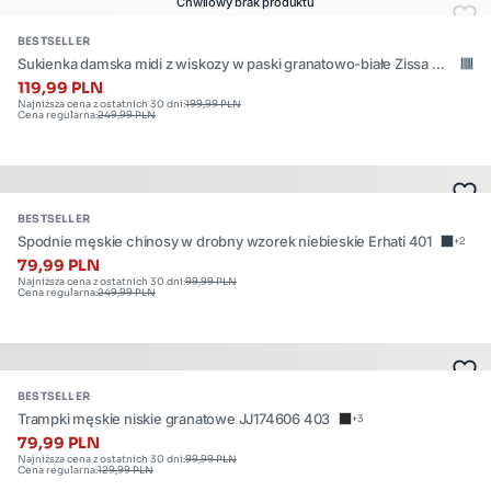
rozmiary:
Chwilowy brak produktu
Produkt
BESTSELLER
dostępny
Sukienka damska midi z wiskozy w paski granatowo-białe Zissa 40
w
3
119,99 PLN
Najniższa cena z ostatnich 30 dni:
199,99 PLN
wielu
Cena regularna:
249,99 PLN
rozmiarach.
Dostępne
rozmiary:
Produkt
BESTSELLER
dostępny
Spodnie męskie chinosy w drobny wzorek niebieskie Erhati 401
+2
w
79,99 PLN
Najniższa cena z ostatnich 30 dni:
99,99 PLN
wielu
Cena regularna:
249,99 PLN
rozmiarach.
Dostępne
rozmiary:
Produkt
BESTSELLER
dostępny
Trampki męskie niskie granatowe JJ174606 403
+3
w
79,99 PLN
Najniższa cena z ostatnich 30 dni:
99,99 PLN
wielu
Cena regularna:
129,99 PLN