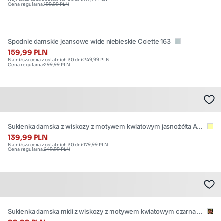
Cena regularna:
199,99 PLN
Dostępne
rozmiary:
Spodnie damskie jeansowe wide niebieskie Colette 163
W30
159,99 PLN
,
Najniższa cena z ostatnich 30 dni:
249,99 PLN
Cena regularna:
299,99 PLN
W31
Dostępne
,
rozmiary:
W34
Produkt
,
dostępny
W36
Sukienka damska z wiskozy z motywem kwiatowym jasnożółta Au
w
,
drey 200
139,99 PLN
wielu
W38
Najniższa cena z ostatnich 30 dni:
179,99 PLN
Cena regularna:
249,99 PLN
rozmiarach.
,
Dostępne
W40
rozmiary:
XS
,
Sukienka damska midi z wiskozy z motywem kwiatowym czarna R
S