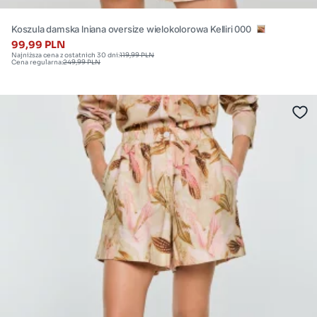
Koszula damska lniana oversize wielokolorowa Kelliri 000
99,99 PLN
Najniższa cena z ostatnich 30 dni:
119,99 PLN
Cena regularna:
249,99 PLN
Dostępne
rozmiary:
S
,
M
,
L
,
XL
,
XXL