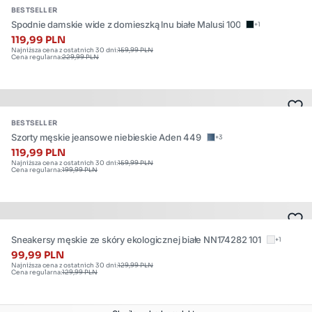
BESTSELLER
w
z
Spodnie damskie wide z domieszką lnu białe Malusi 100
+1
wielu
9
119,99 PLN
rozmiarach.
Najniższa cena z ostatnich 30 dni:
159,99 PLN
Cena regularna:
229,99 PLN
Dostępne
rozmiary:
Produkt
BESTSELLER
dostępny
Szorty męskie jeansowe niebieskie Aden 449
+3
w
119,99 PLN
Najniższa cena z ostatnich 30 dni:
159,99 PLN
wielu
Cena regularna:
199,99 PLN
rozmiarach.
Dostępne
rozmiary:
W28
Sneakersy męskie ze skóry ekologicznej białe NN174282 101
+1
,
99,99 PLN
W36
Najniższa cena z ostatnich 30 dni:
129,99 PLN
Cena regularna:
129,99 PLN
,
Dostępne
W38