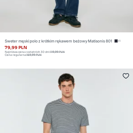
Sweter męski polo z krótkim rękawem beżowy Matisonis 801
+1
79,99 PLN
Najniższa cena z ostatnich 30 dni:
119,99 PLN
Cena regularna:
159,99 PLN
Dostępne
rozmiary:
M
,
L
,
XL