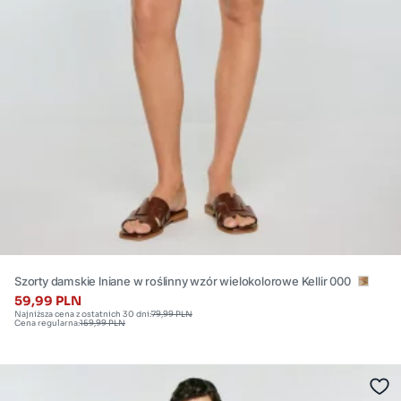
Szorty damskie lniane w roślinny wzór wielokolorowe Kellir 000
59,99 PLN
Najniższa cena z ostatnich 30 dni:
79,99 PLN
Cena regularna:
159,99 PLN
Dostępne
rozmiary:
XL