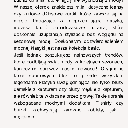
Lubisz ubrania, które nigdy nie wychodzą z mody?
W naszej ofercie znajdziesz m.in. klasyczne jeansy
czy kultowe dżinsowe kurtki, które zawsze są na
czasie. Podążając za nieprzemijającą klasyką,
możesz kupić ponadczasowe ubrania, które
doskonale uzupełniają stylizacje bez względu na
sezonową modę. Doskonałym odzwierciedleniem
modnej klasyki jest nasza kolekcja basic.
Jeśli jednak poszukujesz najnowszych trendów,
które podbijają świat mody w kolejnych sezonach,
koniecznie sprawdź nasze nowości! Oryginalne
kroje sportowych bluz to przede wszystkim
legendarna klasyka uwzględniająca nie tylko bluzy
damskie z kapturem czy bluzy męskie z kapturem,
ale również te wkładane przez głowę! Takie ubranie
wzbogacane modnymi dodatkami T-shirty czy
bluzki zachwycają zarówno kobiety, jak i
mężczyzn.