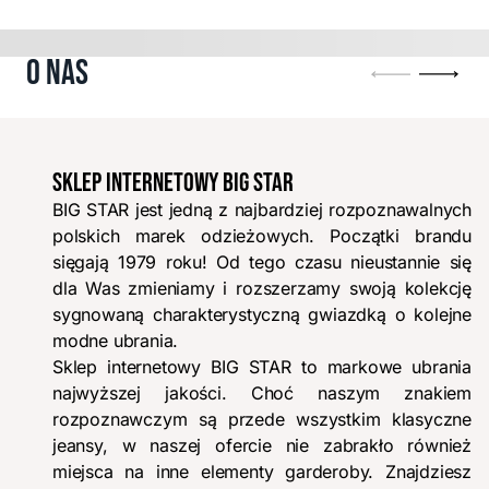
rozmiarach.
Dostępne
rozmiary:
Produkty
O NAS
Produkt
1–
dostępny
4
w
z
Dołącz do Klubu, zbieraj punkty
wielu
6
i korzystaj ze specjalnych ofert.
SKLEP INTERNETOWY BIG STAR
rozmiarach.
DOŁĄCZ TERAZ
BIG STAR jest jedną z najbardziej rozpoznawalnych
polskich marek odzieżowych. Początki brandu
sięgają 1979 roku! Od tego czasu nieustannie się
dla Was zmieniamy i rozszerzamy swoją kolekcję
sygnowaną charakterystyczną gwiazdką o kolejne
modne ubrania.
Sklep internetowy BIG STAR to markowe ubrania
najwyższej jakości. Choć naszym znakiem
rozpoznawczym są przede wszystkim klasyczne
jeansy, w naszej ofercie nie zabrakło również
miejsca na inne elementy garderoby. Znajdziesz