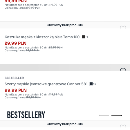
awena 906
99,99 PLN
,
Najniższa cena z ostatnich 30 dni:
119,99 PLN
Cena regularna:
199,99 PLN
M
Dostępne
,
rozmiary:
L
Chwilowy brak produktu
XS
,
Koszulka męska z kieszonką biała Toms 100
+1
,
XL
29,99 PLN
L
Najniższa cena z ostatnich 30 dni:
59,99 PLN
Cena regularna:
99,99 PLN
,
Dostępne
XL
rozmiary:
Produkt
BESTSELLER
dostępny
Szorty męskie jeansowe granatowe Conner 581
+4
w
99,99 PLN
Najniższa cena z ostatnich 30 dni:
119,99 PLN
wielu
Cena regularna:
199,99 PLN
rozmiarach.
Dostępne
BESTSELLERY
rozmiary:
Produkty
Produkt
1–
Chwilowy brak produktu
dostępny
4