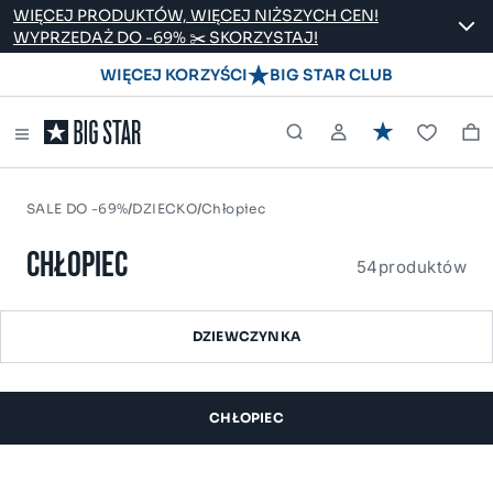
WIĘCEJ PRODUKTÓW, WIĘCEJ NIŻSZYCH CEN!
WYPRZEDAŻ DO -69% ✂️ SKORZYSTAJ!
WIĘCEJ KORZYŚCI
BIG STAR CLUB
/
/
SALE DO -69%
DZIECKO
Chłopiec
CHŁOPIEC
54
produktów
DZIEWCZYNKA
CHŁOPIEC