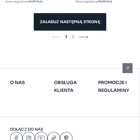
Cena regularna:
49,99 PLN
Cena regularna:
79,99 PLN
152
Dostępne
Dostępne
,
rozmiary:
rozmiary:
164
ZAŁADUJ NASTĘPNĄ STRONĘ
134/140
ONE
,
SIZE
1
2
152/164
O NAS
OBSŁUGA
PROMOCJE I
KLIENTA
REGULAMINY
DOŁĄCZ DO NAS