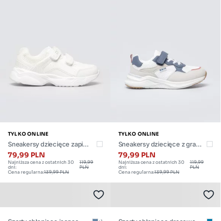
30
dostępny
,
w
32
wielu
rozmiarach.
TYLKO ONLINE
TYLKO ONLINE
Sneakersy dziecięce zapina
Sneakersy dziecięce z gran
ne na rzepy białe TT374007 1
atowymi wstawkami białe TT
79,99 PLN
79,99 PLN
Najniższa cena z ostatnich 30
119,99
Najniższa cena z ostatnich 30
119,99
01
374029 101
dni:
PLN
dni:
PLN
Cena regularna:
139,99 PLN
Cena regularna:
139,99 PLN
Dostępne
Dostępne
rozmiary:
rozmiary:
30
30