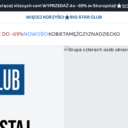
ięcej niższych cen! WYPRZEDAŻ do -69% ✂️ Skorzystaj!
WS
WIĘCEJ KORZYŚCI
BIG STAR CLUB
E DO -69%
NOWOŚCI
KOBIETA
MĘŻCZYZNA
DZIECKO