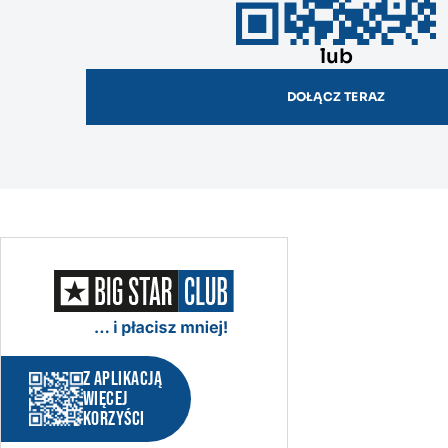
lub
DOŁĄCZ TERAZ
z aplikacją
więcej
korzyści