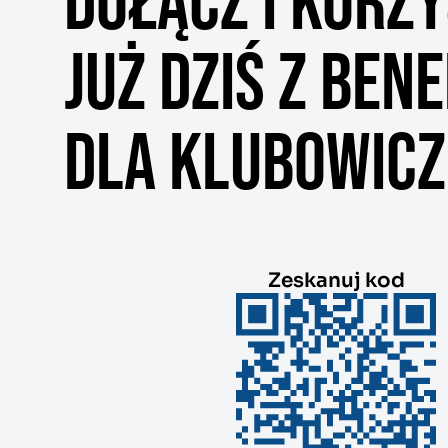
DOŁĄCZ I KORZY
JUŻ DZIŚ Z BEN
DLA KLUBOWIC
Zeskanuj kod