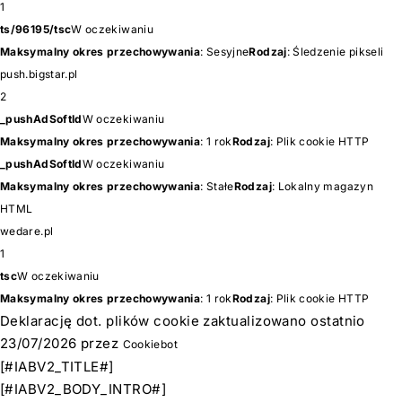
1
ts/96195/tsc
W oczekiwaniu
Maksymalny okres przechowywania
: Sesyjne
Rodzaj
: Śledzenie pikseli
push.bigstar.pl
2
_pushAdSoftId
W oczekiwaniu
Maksymalny okres przechowywania
: 1 rok
Rodzaj
: Plik cookie HTTP
_pushAdSoftId
W oczekiwaniu
Maksymalny okres przechowywania
: Stałe
Rodzaj
: Lokalny magazyn
HTML
wedare.pl
1
tsc
W oczekiwaniu
Maksymalny okres przechowywania
: 1 rok
Rodzaj
: Plik cookie HTTP
Deklarację dot. plików cookie zaktualizowano ostatnio
23/07/2026 przez
Cookiebot
[#IABV2_TITLE#]
[#IABV2_BODY_INTRO#]