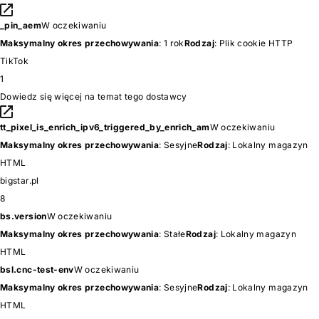
_pin_aem
W oczekiwaniu
Maksymalny okres przechowywania
: 1 rok
Rodzaj
: Plik cookie HTTP
TikTok
1
Dowiedz się więcej na temat tego dostawcy
tt_pixel_is_enrich_ipv6_triggered_by_enrich_am
W oczekiwaniu
Maksymalny okres przechowywania
: Sesyjne
Rodzaj
: Lokalny magazyn
HTML
bigstar.pl
8
bs.version
W oczekiwaniu
Maksymalny okres przechowywania
: Stałe
Rodzaj
: Lokalny magazyn
HTML
bsl.cnc-test-env
W oczekiwaniu
Maksymalny okres przechowywania
: Sesyjne
Rodzaj
: Lokalny magazyn
HTML