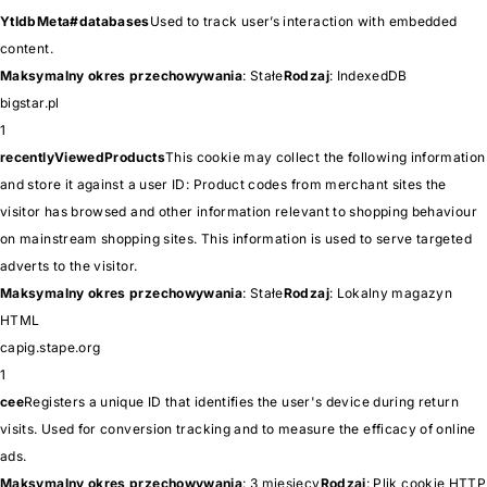
YtIdbMeta#databases
Used to track user’s interaction with embedded
content.
Maksymalny okres przechowywania
: Stałe
Rodzaj
: IndexedDB
bigstar.pl
1
recentlyViewedProducts
This cookie may collect the following information
and store it against a user ID: Product codes from merchant sites the
visitor has browsed and other information relevant to shopping behaviour
on mainstream shopping sites. This information is used to serve targeted
adverts to the visitor.
Maksymalny okres przechowywania
: Stałe
Rodzaj
: Lokalny magazyn
HTML
capig.stape.org
1
cee
Registers a unique ID that identifies the user's device during return
visits. Used for conversion tracking and to measure the efficacy of online
ads.
Maksymalny okres przechowywania
: 3 miesięcy
Rodzaj
: Plik cookie HTTP