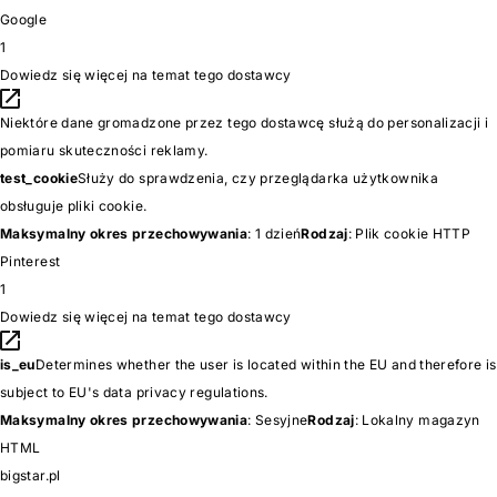
Google
1
Dowiedz się więcej na temat tego dostawcy
Niektóre dane gromadzone przez tego dostawcę służą do personalizacji i
pomiaru skuteczności reklamy.
test_cookie
Służy do sprawdzenia, czy przeglądarka użytkownika
obsługuje pliki cookie.
Maksymalny okres przechowywania
: 1 dzień
Rodzaj
: Plik cookie HTTP
Pinterest
1
Dowiedz się więcej na temat tego dostawcy
is_eu
Determines whether the user is located within the EU and therefore is
subject to EU's data privacy regulations.
Maksymalny okres przechowywania
: Sesyjne
Rodzaj
: Lokalny magazyn
HTML
bigstar.pl