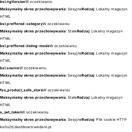
bsl.ngVersion
W oczekiwaniu
Maksymalny okres przechowywania
: Sesyjne
Rodzaj
: Lokalny magazyn
HTML
bsl.preffered-category
W oczekiwaniu
Maksymalny okres przechowywania
: Stałe
Rodzaj
: Lokalny magazyn
HTML
bsl.preffered-listing-mode
W oczekiwaniu
Maksymalny okres przechowywania
: Sesyjne
Rodzaj
: Lokalny magazyn
HTML
bsl.source
W oczekiwaniu
Maksymalny okres przechowywania
: Sesyjne
Rodzaj
: Lokalny magazyn
HTML
fav_product_safe_store
W oczekiwaniu
Maksymalny okres przechowywania
: Stałe
Rodzaj
: Lokalny magazyn
HTML
x_jwt_token
W oczekiwaniu
Maksymalny okres przechowywania
: Sesyjne
Rodzaj
: Plik cookie HTTP
ka0u2d.dashboard.wedare.pl