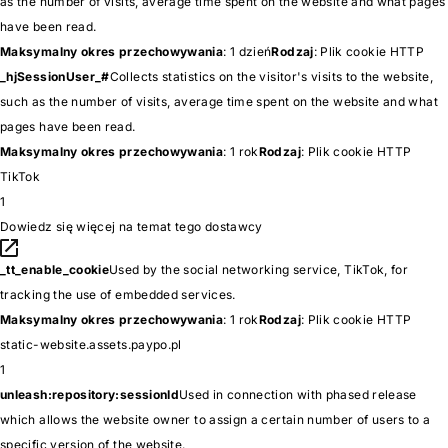
as the number of visits, average time spent on the website and what pages
have been read.
Maksymalny okres przechowywania
: 1 dzień
Rodzaj
: Plik cookie HTTP
_hjSessionUser_#
Collects statistics on the visitor's visits to the website,
such as the number of visits, average time spent on the website and what
pages have been read.
Maksymalny okres przechowywania
: 1 rok
Rodzaj
: Plik cookie HTTP
TikTok
1
Dowiedz się więcej na temat tego dostawcy
_tt_enable_cookie
Used by the social networking service, TikTok, for
tracking the use of embedded services.
Maksymalny okres przechowywania
: 1 rok
Rodzaj
: Plik cookie HTTP
static-website.assets.paypo.pl
1
unleash:repository:sessionId
Used in connection with phased release
which allows the website owner to assign a certain number of users to a
specific version of the website.