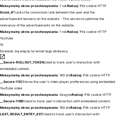
Maksymalny okres przechowywania
: 1 rok
Rodzaj
: Plik cookie HTTP
ttcsid_#
Tracks the conversion rate between the user and the
advertisement banners on the website - This serves to optimise the
relevance of the advertisements on the website.
Maksymalny okres przechowywania
: 1 rok
Rodzaj
: Plik cookie HTTP
YouTube
10
Dowiedz się więcej na temat tego dostawcy
__Secure-ROLLOUT_TOKEN
Used to track user’s interaction with
embedded content.
Maksymalny okres przechowywania
: 180 dni
Rodzaj
: Plik cookie HTTP
__Secure-YEC
Stores the user's video player preferences using embedded
YouTube video
Maksymalny okres przechowywania
: Sesyjne
Rodzaj
: Plik cookie HTTP
__Secure-YNID
Used to track user’s interaction with embedded content.
Maksymalny okres przechowywania
: 180 dni
Rodzaj
: Plik cookie HTTP
LAST_RESULT_ENTRY_KEY
Used to track user’s interaction with