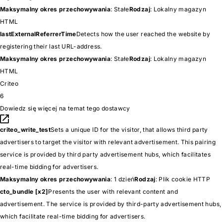
Maksymalny okres przechowywania
: Stałe
Rodzaj
: Lokalny magazyn
HTML
lastExternalReferrerTime
Detects how the user reached the website by
registering their last URL-address.
Maksymalny okres przechowywania
: Stałe
Rodzaj
: Lokalny magazyn
HTML
Criteo
6
Dowiedz się więcej na temat tego dostawcy
criteo_write_test
Sets a unique ID for the visitor, that allows third party
advertisers to target the visitor with relevant advertisement. This pairing
service is provided by third party advertisement hubs, which facilitates
real-time bidding for advertisers.
Maksymalny okres przechowywania
: 1 dzień
Rodzaj
: Plik cookie HTTP
cto_bundle [x2]
Presents the user with relevant content and
advertisement. The service is provided by third-party advertisement hubs,
which facilitate real-time bidding for advertisers.