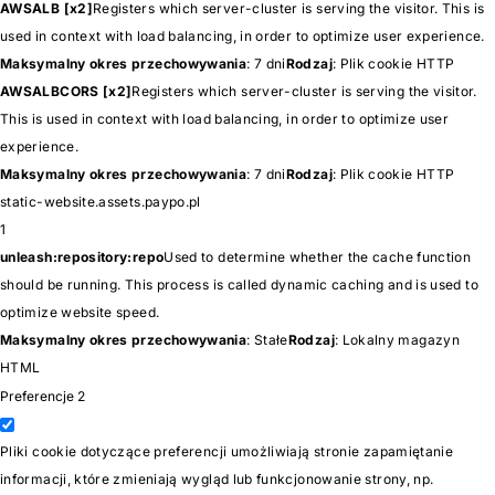
AWSALB [x2]
Registers which server-cluster is serving the visitor. This is
used in context with load balancing, in order to optimize user experience.
Maksymalny okres przechowywania
: 7 dni
Rodzaj
: Plik cookie HTTP
AWSALBCORS [x2]
Registers which server-cluster is serving the visitor.
This is used in context with load balancing, in order to optimize user
experience.
Maksymalny okres przechowywania
: 7 dni
Rodzaj
: Plik cookie HTTP
static-website.assets.paypo.pl
1
unleash:repository:repo
Used to determine whether the cache function
should be running. This process is called dynamic caching and is used to
optimize website speed.
Maksymalny okres przechowywania
: Stałe
Rodzaj
: Lokalny magazyn
HTML
Preferencje
2
Pliki cookie dotyczące preferencji umożliwiają stronie zapamiętanie
informacji, które zmieniają wygląd lub funkcjonowanie strony, np.