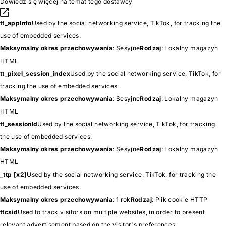
Dowiedz się więcej na temat tego dostawcy
tt_appInfo
Used by the social networking service, TikTok, for tracking the
use of embedded services.
Maksymalny okres przechowywania
: Sesyjne
Rodzaj
: Lokalny magazyn
HTML
tt_pixel_session_index
Used by the social networking service, TikTok, for
tracking the use of embedded services.
Maksymalny okres przechowywania
: Sesyjne
Rodzaj
: Lokalny magazyn
HTML
tt_sessionId
Used by the social networking service, TikTok, for tracking
the use of embedded services.
Maksymalny okres przechowywania
: Sesyjne
Rodzaj
: Lokalny magazyn
HTML
_ttp [x2]
Used by the social networking service, TikTok, for tracking the
use of embedded services.
Maksymalny okres przechowywania
: 1 rok
Rodzaj
: Plik cookie HTTP
ttcsid
Used to track visitors on multiple websites, in order to present
relevant advertisement based on the visitor's preferences.