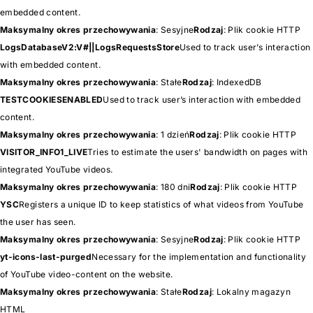
embedded content.
Maksymalny okres przechowywania
: Sesyjne
Rodzaj
: Plik cookie HTTP
LogsDatabaseV2:V#||LogsRequestsStore
Used to track user’s interaction
with embedded content.
Maksymalny okres przechowywania
: Stałe
Rodzaj
: IndexedDB
TESTCOOKIESENABLED
Used to track user’s interaction with embedded
content.
Maksymalny okres przechowywania
: 1 dzień
Rodzaj
: Plik cookie HTTP
VISITOR_INFO1_LIVE
Tries to estimate the users' bandwidth on pages with
integrated YouTube videos.
Maksymalny okres przechowywania
: 180 dni
Rodzaj
: Plik cookie HTTP
YSC
Registers a unique ID to keep statistics of what videos from YouTube
the user has seen.
Maksymalny okres przechowywania
: Sesyjne
Rodzaj
: Plik cookie HTTP
yt-icons-last-purged
Necessary for the implementation and functionality
of YouTube video-content on the website.
Maksymalny okres przechowywania
: Stałe
Rodzaj
: Lokalny magazyn
HTML