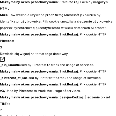
Maksymalny okres przechowywania
: Stałe
Rodzaj
: Lokalny magazyn
HTML
MUID
Powszechnie używane przez firmę Microsoft jako unikalny
identyfikator użytkownika. Plik cookie umożliwia śledzenie użytkownika
poprzez synchronizację identyfikatora w wielu domenach Microsoft.
Maksymalny okres przechowywania
: 1 rok
Rodzaj
: Plik cookie HTTP
Pinterest
3
Dowiedz się więcej na temat tego dostawcy
_pin_unauth
Used by Pinterest to track the usage of services.
Maksymalny okres przechowywania
: 1 rok
Rodzaj
: Plik cookie HTTP
_pinterest_ct_ua
Used by Pinterest to track the usage of services.
Maksymalny okres przechowywania
: 1 rok
Rodzaj
: Plik cookie HTTP
v3/
Used by Pinterest to track the usage of services.
Maksymalny okres przechowywania
: Sesyjne
Rodzaj
: Śledzenie pikseli
TikTok
7