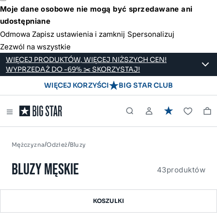
Moje dane osobowe nie mogą być sprzedawane ani
udostępniane
Odmowa
Zapisz ustawienia i zamknij
Spersonalizuj
Zezwól na wszystkie
WIĘCEJ PRODUKTÓW, WIĘCEJ NIŻSZYCH CEN!
WYPRZEDAŻ DO -69% ✂️ SKORZYSTAJ!
WIĘCEJ KORZYŚCI
BIG STAR CLUB
/
/
Mężczyzna
Odzież
Bluzy
BLUZY MĘSKIE
43
produktów
KOSZULKI