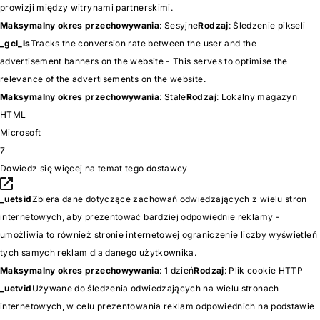
prowizji między witrynami partnerskimi.
Maksymalny okres przechowywania
: Sesyjne
Rodzaj
: Śledzenie pikseli
_gcl_ls
Tracks the conversion rate between the user and the
advertisement banners on the website - This serves to optimise the
relevance of the advertisements on the website.
Maksymalny okres przechowywania
: Stałe
Rodzaj
: Lokalny magazyn
HTML
Microsoft
7
Dowiedz się więcej na temat tego dostawcy
_uetsid
Zbiera dane dotyczące zachowań odwiedzających z wielu stron
internetowych, aby prezentować bardziej odpowiednie reklamy -
umożliwia to również stronie internetowej ograniczenie liczby wyświetleń
tych samych reklam dla danego użytkownika.
Maksymalny okres przechowywania
: 1 dzień
Rodzaj
: Plik cookie HTTP
_uetvid
Używane do śledzenia odwiedzających na wielu stronach
internetowych, w celu prezentowania reklam odpowiednich na podstawie