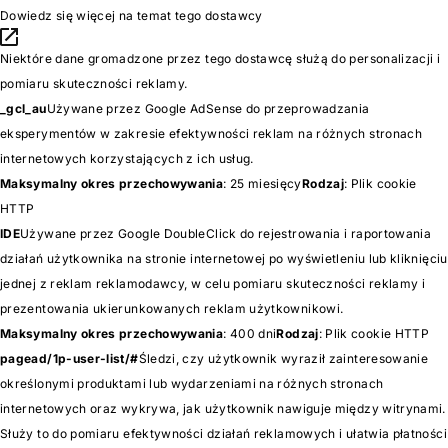
Dowiedz się więcej na temat tego dostawcy
Niektóre dane gromadzone przez tego dostawcę służą do personalizacji i
pomiaru skuteczności reklamy.
_gcl_au
Używane przez Google AdSense do przeprowadzania
eksperymentów w zakresie efektywności reklam na różnych stronach
internetowych korzystających z ich usług.
Maksymalny okres przechowywania
: 25 miesięcy
Rodzaj
: Plik cookie
HTTP
IDE
Używane przez Google DoubleClick do rejestrowania i raportowania
działań użytkownika na stronie internetowej po wyświetleniu lub kliknięciu
jednej z reklam reklamodawcy, w celu pomiaru skuteczności reklamy i
prezentowania ukierunkowanych reklam użytkownikowi.
Maksymalny okres przechowywania
: 400 dni
Rodzaj
: Plik cookie HTTP
pagead/1p-user-list/#
Śledzi, czy użytkownik wyraził zainteresowanie
określonymi produktami lub wydarzeniami na różnych stronach
internetowych oraz wykrywa, jak użytkownik nawiguje między witrynami.
Służy to do pomiaru efektywności działań reklamowych i ułatwia płatności