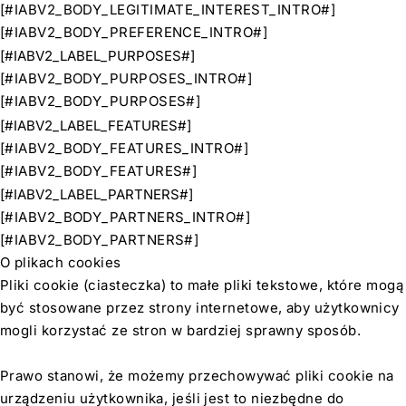
[#IABV2_BODY_LEGITIMATE_INTEREST_INTRO#]
[#IABV2_BODY_PREFERENCE_INTRO#]
[#IABV2_LABEL_PURPOSES#]
[#IABV2_BODY_PURPOSES_INTRO#]
[#IABV2_BODY_PURPOSES#]
[#IABV2_LABEL_FEATURES#]
[#IABV2_BODY_FEATURES_INTRO#]
[#IABV2_BODY_FEATURES#]
[#IABV2_LABEL_PARTNERS#]
[#IABV2_BODY_PARTNERS_INTRO#]
[#IABV2_BODY_PARTNERS#]
O plikach cookies
Pliki cookie (ciasteczka) to małe pliki tekstowe, które mogą
być stosowane przez strony internetowe, aby użytkownicy
mogli korzystać ze stron w bardziej sprawny sposób.
Prawo stanowi, że możemy przechowywać pliki cookie na
urządzeniu użytkownika, jeśli jest to niezbędne do