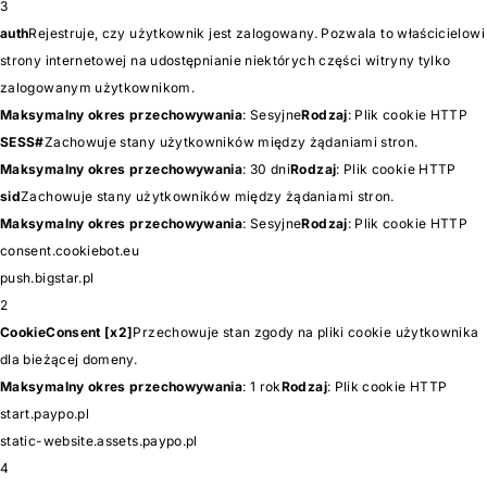
3
auth
Rejestruje, czy użytkownik jest zalogowany. Pozwala to właścicielowi
strony internetowej na udostępnianie niektórych części witryny tylko
zalogowanym użytkownikom.
Maksymalny okres przechowywania
: Sesyjne
Rodzaj
: Plik cookie HTTP
SESS#
Zachowuje stany użytkowników między żądaniami stron.
Maksymalny okres przechowywania
: 30 dni
Rodzaj
: Plik cookie HTTP
sid
Zachowuje stany użytkowników między żądaniami stron.
Maksymalny okres przechowywania
: Sesyjne
Rodzaj
: Plik cookie HTTP
consent.cookiebot.eu
push.bigstar.pl
2
CookieConsent [x2]
Przechowuje stan zgody na pliki cookie użytkownika
dla bieżącej domeny.
Maksymalny okres przechowywania
: 1 rok
Rodzaj
: Plik cookie HTTP
start.paypo.pl
static-website.assets.paypo.pl
4