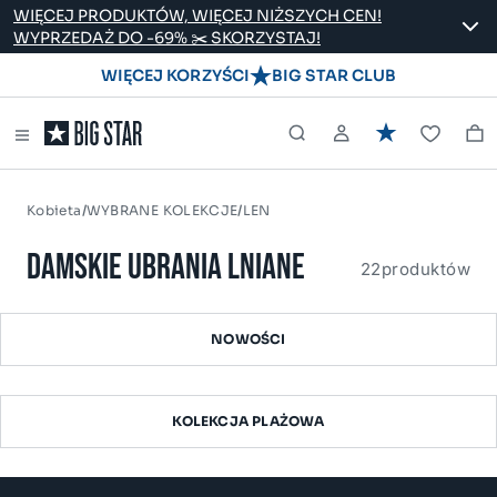
WIĘCEJ PRODUKTÓW, WIĘCEJ NIŻSZYCH CEN!
WYPRZEDAŻ DO -69% ✂️ SKORZYSTAJ!
WIĘCEJ KORZYŚCI
BIG STAR CLUB
/
/
Kobieta
WYBRANE KOLEKCJE
LEN
DAMSKIE UBRANIA LNIANE
22
produktów
NOWOŚCI
KOLEKCJA PLAŻOWA