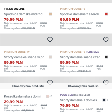
,
TYLKO ONLINE
PREMIUM QUALITY
M
Spódnica damska midi z dod
Spodnie damskie z szeroką
,
atkiem lnu z ozdobnymi guzi
nogawką z dodatkiem lnu ce
79,99 PLN
99,99 PLN
Najniższa cena z ostatnich 30
119,99
Najniższa cena z ostatnich 30
119,99
kami beżowa Anesa 805
glano-czerwone Malu 704
L
dni:
PLN
dni:
PLN
Cena regularna:
199,99 PLN
Cena regularna:
239,99 PLN
,
Dostępne
Dostępne
XL
rozmiary:
rozmiary:
,
XS
Produkt
XXL
PREMIUM QUALITY
PREMIUM QUALITY
PLUS SIZE
dostępny
Szorty damskie lniane w prą
Szorty damskie lniane czarn
w
żek beżowe Endasi 805
e Kaley 906
59,99 PLN
59,99 PLN
Najniższa cena z ostatnich 30
119,99
Najniższa cena z ostatnich 30
99,99
wielu
dni:
PLN
dni:
PLN
Cena regularna:
159,99 PLN
Cena regularna:
179,99 PLN
rozmiarach.
Dostępne
Dostępne
rozmiary:
rozmiary:
Chwilowy brak produktu
Chwilowy brak produktu
XS
XS
PLUS SIZE
BESTSELLER
Koszulka damska z domies
+2
,
,
Szorty damskie z domieszk
+1
zką lnu khaki Otria 303
29,99 PLN
S
S
ą lnu granatowe Maryliana
79,99 PLN
Najniższa cena z ostatnich 30
59,99
dni:
PLN
Najniższa cena z ostatnich 30
99,99
403
Cena regularna:
99,99 PLN
dni:
PLN