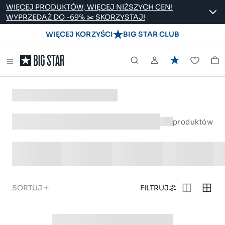
WIĘCEJ PRODUKTÓW, WIĘCEJ NIŻSZYCH CEN!
WYPRZEDAŻ DO -69% ✂️ SKORZYSTAJ!
WIĘCEJ KORZYŚCI
BIG STAR CLUB
produktów
SORTUJ
FILTRUJ