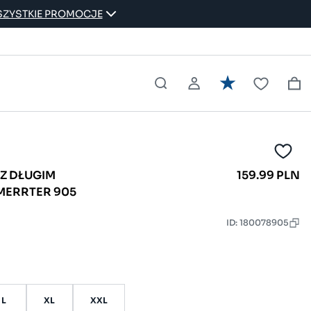
ZYSTKIE PROMOCJE
Z DŁUGIM
159.99 PLN
MERRTER 905
ID: 180078905
L
XL
XXL