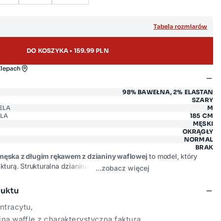
Tabela rozmiarów
DO KOSZYKA • 159.99 PLN
klepach
98% BAWEŁNA, 2% ELASTAN
SZARY
ELA
M
LA
185 CM
MĘSKI
OKRĄGŁY
NORMAL
BRAK
męska z długim rękawem z dzianiny waflowej
to model, który
turą. Strukturalna dzianina waffle nadaje jej oryginalnego
...zobacz więcej
ny skład zapewnia komfort przez cały dzień. Dyskretna naszywka
owany detal, który subtelnie podkreśla markowy rodowód.
duktu
zielna warstwa lub baza pod bluzę i kurtkę.
ntracytu,
ina waffle z charakterystyczną fakturą,