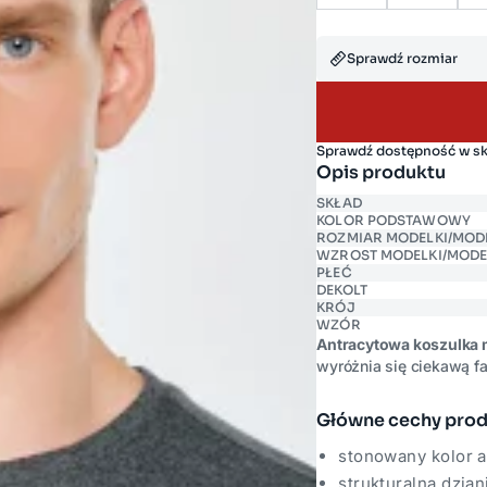
Sprawdź rozmiar
Sprawdź dostępność w s
Opis produktu
SKŁAD
KOLOR PODSTAWOWY
ROZMIAR MODELKI/MOD
WZROST MODELKI/MODE
PŁEĆ
DEKOLT
KRÓJ
WZÓR
Antracytowa koszulka 
wyróżnia się ciekawą fak
charakteru, a bawełnia
z logo marki to doprac
Główne cechy pro
Sprawdzi się jako samod
stonowany kolor a
strukturalna dzian