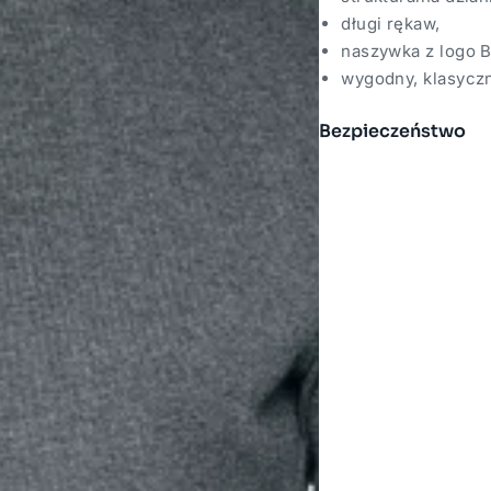
długi rękaw,
naszywka z logo 
wygodny, klasyczn
Bezpieczeństwo