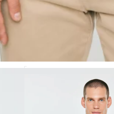
MODEL(KA): 185 CM CM, ROZMIAR: M