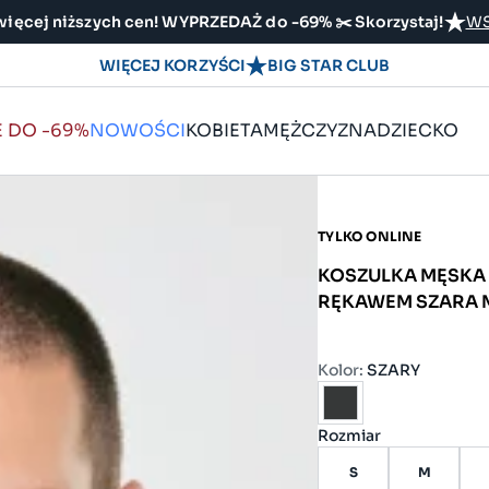
ięcej niższych cen! WYPRZEDAŻ do -69% ✂️ Skorzystaj!
WS
WIĘCEJ KORZYŚCI
BIG STAR CLUB
E DO -69%
NOWOŚCI
KOBIETA
MĘŻCZYZNA
DZIECKO
TYLKO ONLINE
KOSZULKA MĘSKA 
RĘKAWEM SZARA 
Kolor:
SZARY
Rozmiar
S
M