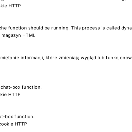
ookie HTTP
he function should be running. This process is called dyna
ny magazyn HTML
amiętanie informacji, które zmieniają wygląd lub funkcjonow
 chat-box function.
ookie HTTP
at-box function.
k cookie HTTP