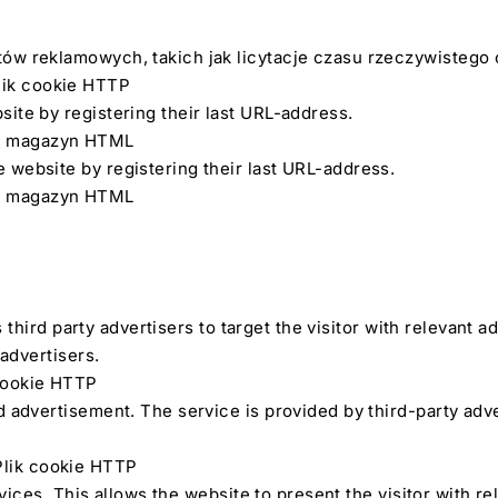
tów reklamowych, takich jak licytacje czasu rzeczywisteg
Plik cookie HTTP
ite by registering their last URL-address.
ny magazyn HTML
 website by registering their last URL-address.
ny magazyn HTML
s third party advertisers to target the visitor with relevant 
advertisers.
 cookie HTTP
 advertisement. The service is provided by third-party adve
Plik cookie HTTP
evices. This allows the website to present the visitor with r