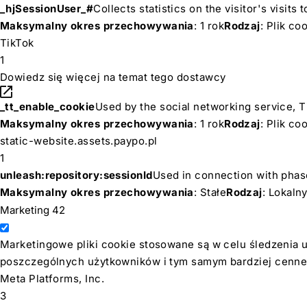
_hjSessionUser_#
Collects statistics on the visitor's visi
Maksymalny okres przechowywania
: 1 rok
Rodzaj
: Plik c
TikTok
1
Dowiedz się więcej na temat tego dostawcy
_tt_enable_cookie
Used by the social networking service, T
Maksymalny okres przechowywania
: 1 rok
Rodzaj
: Plik c
static-website.assets.paypo.pl
1
unleash:repository:sessionId
Used in connection with phase
Maksymalny okres przechowywania
: Stałe
Rodzaj
: Lokal
Marketing
42
Marketingowe pliki cookie stosowane są w celu śledzenia u
poszczególnych użytkowników i tym samym bardziej cenne
Meta Platforms, Inc.
3