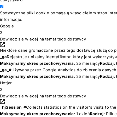
Statystyczne pliki cookie pomagają właścicielem stron int
informacje.
Google
2
Dowiedz się więcej na temat tego dostawcy
Niektóre dane gromadzone przez tego dostawcę służą do pe
_ga
Rejestruje unikalny identyfikator, który jest wykorzys
Maksymalny okres przechowywania
: 25 miesięcy
Rodzaj
:
_ga_#
Używany przez Google Analytics do zbierania danych d
Maksymalny okres przechowywania
: 25 miesięcy
Rodzaj
:
Hotjar
2
Dowiedz się więcej na temat tego dostawcy
_hjSession_#
Collects statistics on the visitor's visits to
Maksymalny okres przechowywania
: 1 dzień
Rodzaj
: Plik