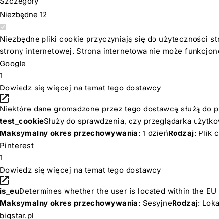
Szczegóły
Niezbędne
12
Niezbędne pliki cookie przyczyniają się do użyteczności s
strony internetowej. Strona internetowa nie może funkcjo
Google
1
Dowiedz się więcej na temat tego dostawcy
Niektóre dane gromadzone przez tego dostawcę służą do pe
test_cookie
Służy do sprawdzenia, czy przeglądarka użytkow
Maksymalny okres przechowywania
: 1 dzień
Rodzaj
: Plik
Pinterest
1
Dowiedz się więcej na temat tego dostawcy
is_eu
Determines whether the user is located within the EU a
Maksymalny okres przechowywania
: Sesyjne
Rodzaj
: Lok
bigstar.pl