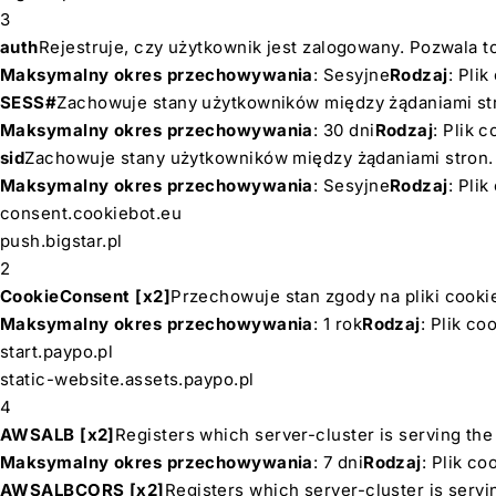
3
auth
Rejestruje, czy użytkownik jest zalogowany. Pozwala t
Maksymalny okres przechowywania
: Sesyjne
Rodzaj
: Pli
SESS#
Zachowuje stany użytkowników między żądaniami st
Maksymalny okres przechowywania
: 30 dni
Rodzaj
: Plik 
sid
Zachowuje stany użytkowników między żądaniami stron.
Maksymalny okres przechowywania
: Sesyjne
Rodzaj
: Pli
consent.cookiebot.eu
push.bigstar.pl
2
CookieConsent [x2]
Przechowuje stan zgody na pliki cooki
Maksymalny okres przechowywania
: 1 rok
Rodzaj
: Plik c
start.paypo.pl
static-website.assets.paypo.pl
4
AWSALB [x2]
Registers which server-cluster is serving the 
Maksymalny okres przechowywania
: 7 dni
Rodzaj
: Plik c
AWSALBCORS [x2]
Registers which server-cluster is servin