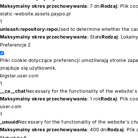
Maksymalny okres przechowywania
: 7 dni
Rodzaj
: Plik c
static-website.assets.paypo.pl
1
unleash:repository:repo
Used to determine whether the cac
Maksymalny okres przechowywania
: Stałe
Rodzaj
: Lokal
Preferencje
2
Pliki cookie dotyczące preferencji umożliwiają stronie zap
znajduje się użytkownik.
bigstar.user.com
1
__ca__chat
Necessary for the functionality of the website's
Maksymalny okres przechowywania
: 1 rok
Rodzaj
: Plik c
user.com
1
_ueuuid
Necessary for the functionality of the website's ch
Maksymalny okres przechowywania
: 400 dni
Rodzaj
: Pli
Statystyka
6