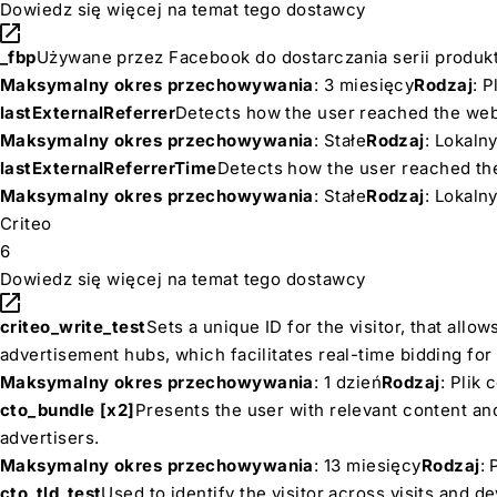
Dowiedz się więcej na temat tego dostawcy
_fbp
Używane przez Facebook do dostarczania serii produk
Maksymalny okres przechowywania
: 3 miesięcy
Rodzaj
: 
lastExternalReferrer
Detects how the user reached the webs
Maksymalny okres przechowywania
: Stałe
Rodzaj
: Lokal
lastExternalReferrerTime
Detects how the user reached the
Maksymalny okres przechowywania
: Stałe
Rodzaj
: Lokal
Criteo
6
Dowiedz się więcej na temat tego dostawcy
criteo_write_test
Sets a unique ID for the visitor, that allow
advertisement hubs, which facilitates real-time bidding for 
Maksymalny okres przechowywania
: 1 dzień
Rodzaj
: Plik
cto_bundle [x2]
Presents the user with relevant content and
advertisers.
Maksymalny okres przechowywania
: 13 miesięcy
Rodzaj
: 
cto_tld_test
Used to identify the visitor across visits and d