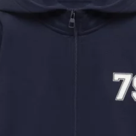
PRZEDZIAŁ WIEKOWY
9 LAT +
PŁEĆ
MĘSKI
KRÓJ
COMFORT
KAPTUR
Z KAPTUREM
ZAPIĘCIE
ZAMEK
WZÓR
APLIKACJA
Granatowa rozpinana bluza ze stójką z meszkiem od środka to
chłopięcy model, który łączy sportowy charakter z dopracowanym,
...zobacz więcej
markowym wykończeniem. Stójka zamiast klasycznego kaptura
nadaje bluzie bardziej sportowego, miejskiego charakteru,
Główne cechy produktu
a kontrastowa aplikacja z logo BIG STAR wysokiej jakości to
wyrazisty, czytelny akcent na przodzie. Meszek od środka otula
głęboki granatowy kolor z meszkiem od środka,
ciepłem, a ściągacze przy rękawach i dole dbają o schludne
stójka i zamek z przodu,
dopasowanie.
Zamek z przodu ułatwia zakładanie i zdejmowanie
kontrastowa aplikacja z logo BIG STAR,
podczas aktywnego dnia.
ściągacze przy rękawach i dole,
komfortowy krój na aktywny dzień.
Bezpieczeństwo
SKOMPLETUJ LOOK