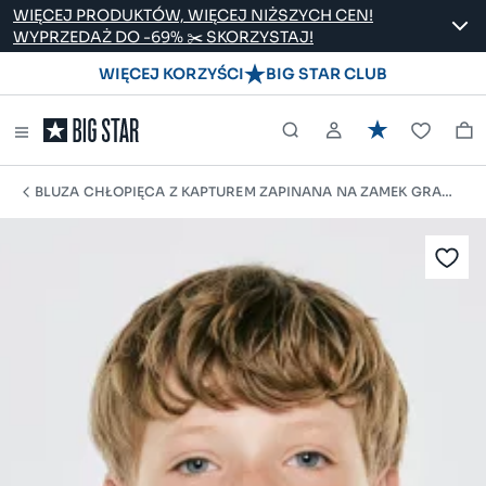
WIĘCEJ PRODUKTÓW, WIĘCEJ NIŻSZYCH CEN!
WYPRZEDAŻ DO -69% ✂️ SKORZYSTAJ!
WIĘCEJ KORZYŚCI
BIG STAR CLUB
BLUZA CHŁOPIĘCA Z KAPTUREM ZAPINANA NA ZAMEK GRANATO