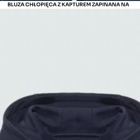
BLUZA CHŁOPIĘCA Z KAPTUREM ZAPINANA NA
ZAMEK GRANATOWA JAZON 403
ID: 173308403
119.99 PLN
Kolor:
GRANATOWY
Rozmiar
140
146
152
158
164
Sprawdź rozmiar
Tabela rozmiarów
Sprawdź dostępność w sklepach
Opis produktu
SKŁAD
85% BAWEŁNA, 15% POLIESTER
KOLOR PODSTAWOWY
GRANATOWY