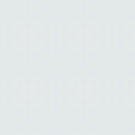
39.99 PLN
5
(1)
Kolor:
CZARNY
Rozmiar
S
M
L
XL
DO KOSZYKA • 39.99 PLN
Sprawdź dostępność w sklepach
Opis produktu
46% BAWEŁNA, 45% MODAL, 9%
SKŁAD
ELASTAN
KOLOR PODSTAWOWY
CZARNY
ROZMIAR MODELKI/MODELA
S
WZROST MODELKI/MODELA
177 CM
PŁEĆ
DAMSKI
WZÓR
BRAK
Figi damskie Rionala 906 z linii Basic w klasycznym czarnym