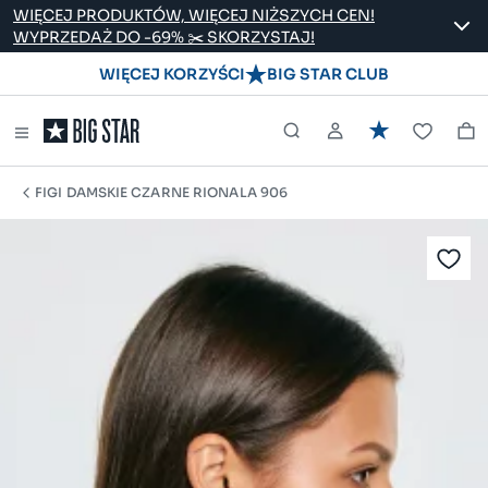
WIĘCEJ PRODUKTÓW, WIĘCEJ NIŻSZYCH CEN!
WYPRZEDAŻ DO -69% ✂️ SKORZYSTAJ!
WIĘCEJ KORZYŚCI
BIG STAR CLUB
FIGI DAMSKIE CZARNE RIONALA 906