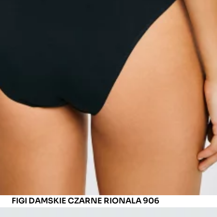
MODEL(KA): 177 CM CM, ROZMIAR: S
FIGI DAMSKIE CZARNE RIONALA 906
ID: 200181906