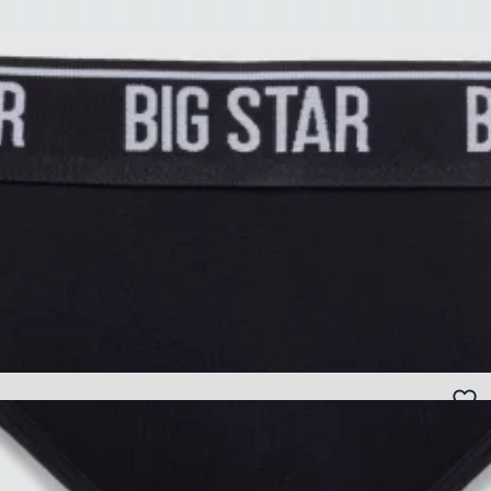
kolorze. Wykonane z miękkiej i komfortowej dzianiny z bawełną oraz
...zobacz więcej
modalem, która zapewnia wygodę noszenia przez cały dzień. Model
wykończony elastyczną gumą z kontrastowym logo BIG STAR,
Główne cechy produktu
podkreślającym nowoczesny, markowy charakter bielizny. Idealne
na co dzień - łączą komfort, funkcjonalność i minimalistyczny styl.
klasyczny i uniwersalny czarny kolor,
komfortowa dzianina z bawełną i modalem,
elastyczna guma z kontrastowym logo marki,
oddychający materiał przyjazny dla skóry,
idealny na co dzień fason.
Bezpieczeństwo
SKOMPLETUJ LOOK
Biustonosz damski bawełniany czarny Mariola 906
+1
59,99 PLN