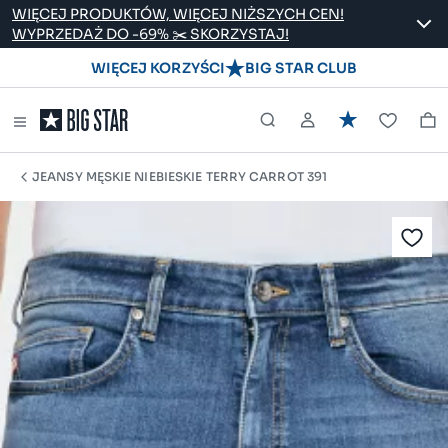
WIĘCEJ PRODUKTÓW, WIĘCEJ NIŻSZYCH CEN!
WYPRZEDAŻ DO -69% ✂️ SKORZYSTAJ!
WIĘCEJ KORZYŚCI
BIG STAR CLUB
JEANSY MĘSKIE NIEBIESKIE TERRY CARROT 391