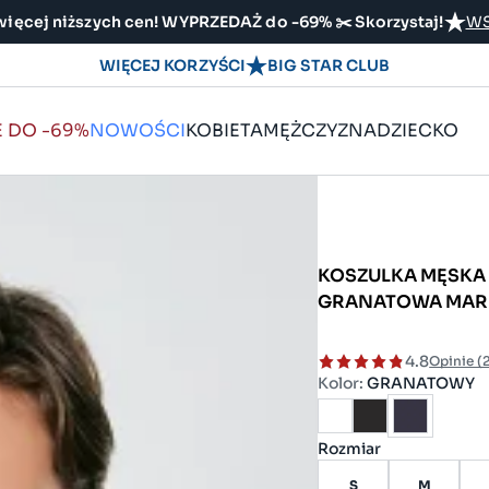
ięcej niższych cen! WYPRZEDAŻ do -69% ✂️ Skorzystaj!
WS
WIĘCEJ KORZYŚCI
BIG STAR CLUB
E DO -69%
NOWOŚCI
KOBIETA
MĘŻCZYZNA
DZIECKO
KOSZULKA MĘSKA
GRANATOWA MAR
4.8
Opinie (
Kolor:
GRANATOWY
Rozmiar
S
M