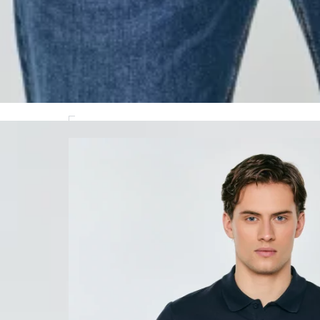
MODEL(KA): 186 CM CM, ROZMIAR: M