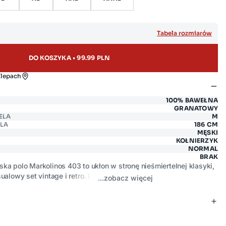
Tabela rozmiarów
DO KOSZYKA • 99.99 PLN
klepach
100% BAWEŁNA
GRANATOWY
ELA
M
LA
186 CM
MĘSKI
KOŁNIERZYK
NORMAL
BRAK
a polo Markolinos 403 to ukłon w stronę nieśmiertelnej klasyki,
sualowy set vintage i retro. Postaw na swobodny design
...zobacz więcej
gular. Nie krępuje ruchów, doskonale układa się na ciele, a w
akości materiałem z bawełny organicznej, dba także o Twoją
 większych upałów.