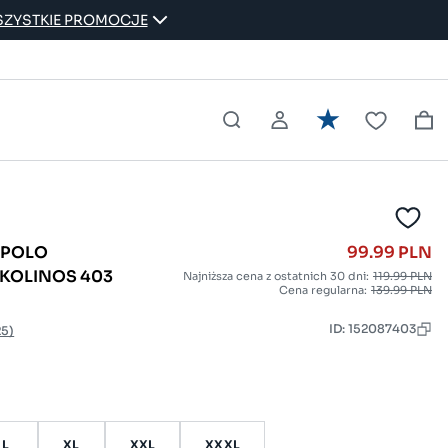
ZYSTKIE PROMOCJE
 POLO
99.99 PLN
KOLINOS 403
Najniższa cena z ostatnich 30 dni:
119.99 PLN
Cena regularna:
139.99 PLN
ID: 152087403
25)
L
XL
XXL
XXXL