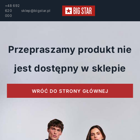
+48 692
620
sklep@bigstar.pl
000
Przepraszamy produkt nie
jest dostępny w sklepie
WRÓĆ DO STRONY GŁÓWNEJ