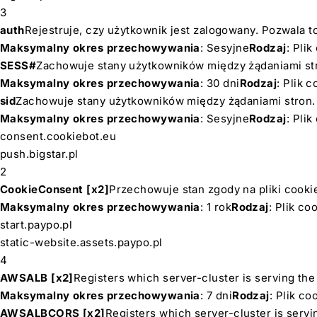
3
auth
Rejestruje, czy użytkownik jest zalogowany. Pozwala t
Maksymalny okres przechowywania
: Sesyjne
Rodzaj
: Pli
SESS#
Zachowuje stany użytkowników między żądaniami st
Maksymalny okres przechowywania
: 30 dni
Rodzaj
: Plik 
sid
Zachowuje stany użytkowników między żądaniami stron.
Maksymalny okres przechowywania
: Sesyjne
Rodzaj
: Pli
consent.cookiebot.eu
push.bigstar.pl
2
CookieConsent [x2]
Przechowuje stan zgody na pliki cooki
Maksymalny okres przechowywania
: 1 rok
Rodzaj
: Plik c
start.paypo.pl
static-website.assets.paypo.pl
4
AWSALB [x2]
Registers which server-cluster is serving the 
Maksymalny okres przechowywania
: 7 dni
Rodzaj
: Plik c
AWSALBCORS [x2]
Registers which server-cluster is servin