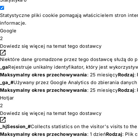
Statystyczne pliki cookie pomagają właścicielem stron int
informacje.
Google
2
Dowiedz się więcej na temat tego dostawcy
Niektóre dane gromadzone przez tego dostawcę służą do pe
_ga
Rejestruje unikalny identyfikator, który jest wykorzys
Maksymalny okres przechowywania
: 25 miesięcy
Rodzaj
:
_ga_#
Używany przez Google Analytics do zbierania danych d
Maksymalny okres przechowywania
: 25 miesięcy
Rodzaj
:
Hotjar
2
Dowiedz się więcej na temat tego dostawcy
_hjSession_#
Collects statistics on the visitor's visits to
Maksymalny okres przechowywania
: 1 dzień
Rodzaj
: Plik