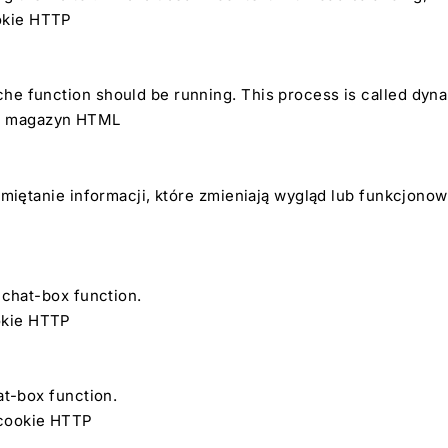
ookie HTTP
he function should be running. This process is called dyna
ny magazyn HTML
amiętanie informacji, które zmieniają wygląd lub funkcjonow
 chat-box function.
ookie HTTP
at-box function.
k cookie HTTP