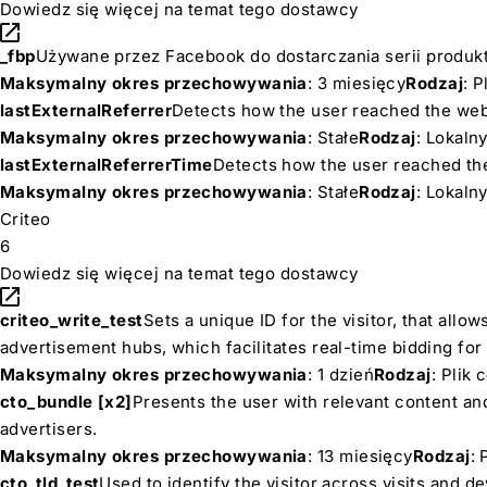
Dowiedz się więcej na temat tego dostawcy
_fbp
Używane przez Facebook do dostarczania serii produk
Maksymalny okres przechowywania
: 3 miesięcy
Rodzaj
: 
lastExternalReferrer
Detects how the user reached the webs
Maksymalny okres przechowywania
: Stałe
Rodzaj
: Lokal
lastExternalReferrerTime
Detects how the user reached the
Maksymalny okres przechowywania
: Stałe
Rodzaj
: Lokal
Criteo
6
Dowiedz się więcej na temat tego dostawcy
criteo_write_test
Sets a unique ID for the visitor, that allow
advertisement hubs, which facilitates real-time bidding for 
Maksymalny okres przechowywania
: 1 dzień
Rodzaj
: Plik
cto_bundle [x2]
Presents the user with relevant content and
advertisers.
Maksymalny okres przechowywania
: 13 miesięcy
Rodzaj
: 
cto_tld_test
Used to identify the visitor across visits and d