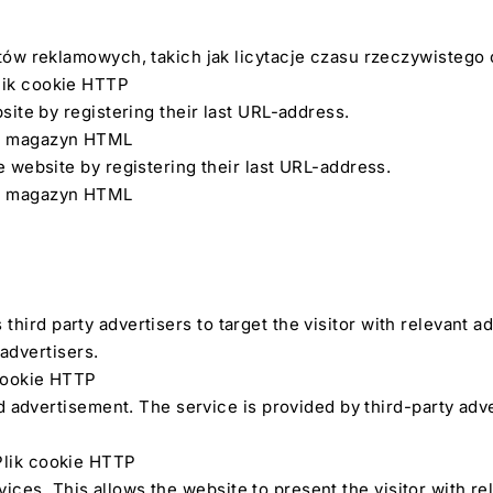
tów reklamowych, takich jak licytacje czasu rzeczywisteg
Plik cookie HTTP
ite by registering their last URL-address.
ny magazyn HTML
 website by registering their last URL-address.
ny magazyn HTML
s third party advertisers to target the visitor with relevant 
advertisers.
 cookie HTTP
 advertisement. The service is provided by third-party adve
Plik cookie HTTP
evices. This allows the website to present the visitor with r