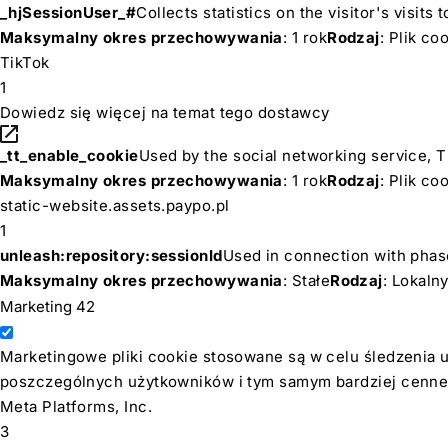
_hjSessionUser_#
Collects statistics on the visitor's visi
Maksymalny okres przechowywania
: 1 rok
Rodzaj
: Plik c
TikTok
1
Dowiedz się więcej na temat tego dostawcy
_tt_enable_cookie
Used by the social networking service, T
Maksymalny okres przechowywania
: 1 rok
Rodzaj
: Plik c
static-website.assets.paypo.pl
1
unleash:repository:sessionId
Used in connection with phase
Maksymalny okres przechowywania
: Stałe
Rodzaj
: Lokal
Marketing
42
Marketingowe pliki cookie stosowane są w celu śledzenia u
poszczególnych użytkowników i tym samym bardziej cenne
Meta Platforms, Inc.
3