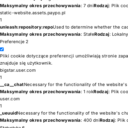
Maksymalny okres przechowywania
: 7 dni
Rodzaj
: Plik c
static-website.assets.paypo.pl
1
unleash:repository:repo
Used to determine whether the cac
Maksymalny okres przechowywania
: Stałe
Rodzaj
: Lokal
Preferencje
2
Pliki cookie dotyczące preferencji umożliwiają stronie zap
znajduje się użytkownik.
bigstar.user.com
1
__ca__chat
Necessary for the functionality of the website's
Maksymalny okres przechowywania
: 1 rok
Rodzaj
: Plik c
user.com
1
_ueuuid
Necessary for the functionality of the website's ch
Maksymalny okres przechowywania
: 400 dni
Rodzaj
: Pli
Statystyka
6