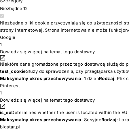
Szczegóły
Niezbędne
12
Niezbędne pliki cookie przyczyniają się do użyteczności s
strony internetowej. Strona internetowa nie może funkcjo
Google
1
Dowiedz się więcej na temat tego dostawcy
Niektóre dane gromadzone przez tego dostawcę służą do pe
test_cookie
Służy do sprawdzenia, czy przeglądarka użytkow
Maksymalny okres przechowywania
: 1 dzień
Rodzaj
: Plik
Pinterest
1
Dowiedz się więcej na temat tego dostawcy
is_eu
Determines whether the user is located within the EU a
Maksymalny okres przechowywania
: Sesyjne
Rodzaj
: Lok
bigstar.pl