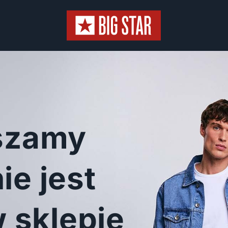
szamy
ie jest
 sklepie