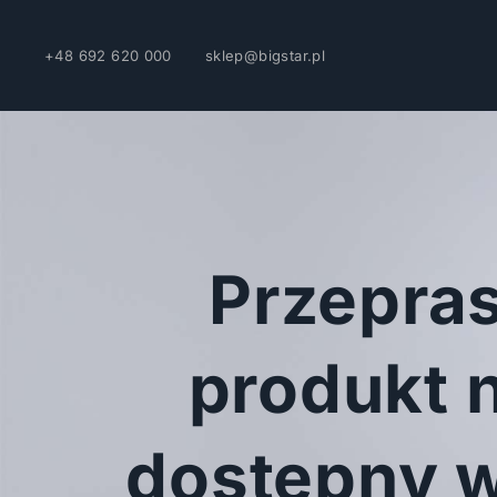
+48 692 620 000
sklep@bigstar.pl
Przepra
produkt n
dostępny w