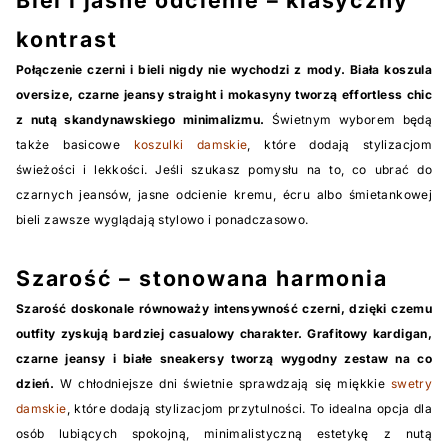
Biel i jasne odcienie – klasyczny
kontrast
Połączenie czerni i bieli nigdy nie wychodzi z mody. Biała koszula
oversize, czarne jeansy straight i mokasyny tworzą effortless chic
z nutą skandynawskiego minimalizmu.
Świetnym wyborem będą
także basicowe
koszulki damskie
, które dodają stylizacjom
świeżości i lekkości. Jeśli szukasz pomysłu na to, co ubrać do
czarnych jeansów, jasne odcienie kremu, écru albo śmietankowej
bieli zawsze wyglądają stylowo i ponadczasowo.
Szarość – stonowana harmonia
Szarość doskonale równoważy intensywność czerni, dzięki czemu
outfity zyskują bardziej casualowy charakter. Grafitowy kardigan,
czarne jeansy i białe sneakersy tworzą wygodny zestaw na co
dzień.
W chłodniejsze dni świetnie sprawdzają się miękkie
swetry
damskie
, które dodają stylizacjom przytulności. To idealna opcja dla
osób lubiących spokojną, minimalistyczną estetykę z nutą