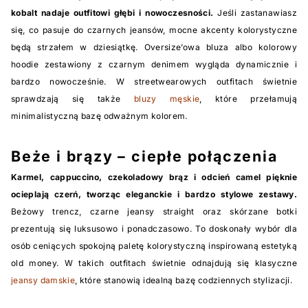
kobalt nadaje outfitowi głębi i nowoczesności.
Jeśli zastanawiasz
się, co pasuje do czarnych jeansów, mocne akcenty kolorystyczne
będą strzałem w dziesiątkę. Oversize’owa bluza albo kolorowy
hoodie zestawiony z czarnym denimem wygląda dynamicznie i
bardzo nowocześnie. W streetwearowych outfitach świetnie
sprawdzają się także
bluzy męskie
, które przełamują
minimalistyczną bazę odważnym kolorem.
Beże i brązy – ciepłe połączenia
Karmel, cappuccino, czekoladowy brąz i odcień camel pięknie
ocieplają czerń, tworząc eleganckie i bardzo stylowe zestawy.
Beżowy trencz, czarne jeansy straight oraz skórzane botki
prezentują się luksusowo i ponadczasowo. To doskonały wybór dla
osób ceniących spokojną paletę kolorystyczną inspirowaną estetyką
old money. W takich outfitach świetnie odnajdują się klasyczne
jeansy damskie
, które stanowią idealną bazę codziennych stylizacji.