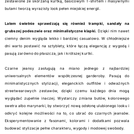
zestawione ze skórzaną kurtką, basicowym T-shirtem i masywnymi
butami tworzą wyrazisty look pełen miejskiej energii.
Latem świetnie sprawdzają się również trampki, sandały na
grubszej podeszwie oraz minimalistyczne klapki.
Dzięki nim nawet
ciemny denim wygląda lekko i bardziej casualowo. W chłodniejsze
dni warto postawić na sztyblety, które łączą elegancję z wygodą i
pasują zarówno do płaszcza, jak i krótszej kurtki.
Czarne jeansy zasługują na miano jednego z najbardziej
uniwersalnych elementów współczesnej garderoby. Pasują do
minimalistycznych stylizacji, eleganckich outfitów i odważnych
streetwearowych zestawów, dzięki czemu każdego dnia mogą
wyglądać zupełnie inaczej. Wystarczy zmiana butów, kolorowego
swetra albo marynarki, by stworzyć nową odsłonę ulubionego looku i
odkryć kolejne możliwości na to, co ubrać do czarnych jeansów.
Eksperymentowanie z fasonami, kolorami i dodatkami pozwala
budować stylizacje pełne charakteru, wygody i modowej swobody.