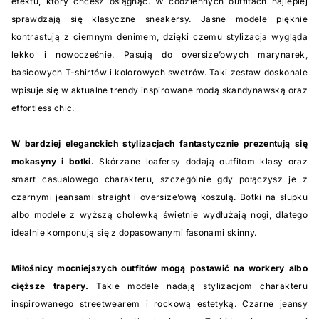
efektu, który chcesz osiągnąć. W codziennych outfitach najlepiej
sprawdzają się klasyczne sneakersy. Jasne modele pięknie
kontrastują z ciemnym denimem, dzięki czemu stylizacja wygląda
lekko i nowocześnie. Pasują do oversize’owych marynarek,
basicowych T-shirtów i kolorowych swetrów. Taki zestaw doskonale
wpisuje się w aktualne trendy inspirowane modą skandynawską oraz
effortless chic.
W bardziej eleganckich stylizacjach fantastycznie prezentują się
mokasyny i botki.
Skórzane loafersy dodają outfitom klasy oraz
smart casualowego charakteru, szczególnie gdy połączysz je z
czarnymi jeansami straight i oversize’ową koszulą. Botki na słupku
albo modele z wyższą cholewką świetnie wydłużają nogi, dlatego
idealnie komponują się z dopasowanymi fasonami skinny.
Miłośnicy mocniejszych outfitów mogą postawić na workery albo
cięższe trapery.
Takie modele nadają stylizacjom charakteru
inspirowanego streetwearem i rockową estetyką. Czarne jeansy