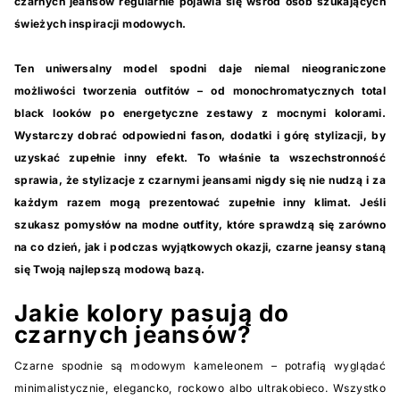
czarnych jeansów regularnie pojawia się wśród osób szukających
świeżych inspiracji modowych.
Ten uniwersalny model spodni daje niemal nieograniczone
możliwości tworzenia outfitów – od monochromatycznych total
black looków po energetyczne zestawy z mocnymi kolorami.
Wystarczy dobrać odpowiedni fason, dodatki i górę stylizacji, by
uzyskać zupełnie inny efekt. To właśnie ta wszechstronność
sprawia, że stylizacje z czarnymi jeansami nigdy się nie nudzą i za
każdym razem mogą prezentować zupełnie inny klimat. Jeśli
szukasz pomysłów na modne outfity, które sprawdzą się zarówno
na co dzień, jak i podczas wyjątkowych okazji, czarne jeansy staną
się Twoją najlepszą modową bazą.
Jakie kolory pasują do
czarnych jeansów?
Czarne spodnie są modowym kameleonem – potrafią wyglądać
minimalistycznie, elegancko, rockowo albo ultrakobieco. Wszystko