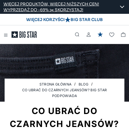
WIĘCEJ PRODUKTÓW, WIĘCEJ NIŻSZYCH CEN!
WYPRZEDAŻ DO -69% ✂️ SKORZYSTAJ!
WIĘCEJ KORZYŚCI
BIG STAR CLUB
STRONA GŁÓWNA
BLOG
CO UBRAĆ DO CZARNYCH JEANSÓW? BIG STAR
PODPOWIADA
CO UBRAĆ DO
CZARNYCH JEANSÓW?