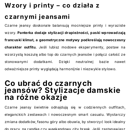
Wzory i printy – co działa z
czarnymi jeansami
Czarne jeansy doskonale balansują mocniejsze printy i wyraziste
wzory.
Panterka dodaje stylizacji drapieżności, paski wprowadzają
francuski klimat, a geometryczne motywy podkreślają nowoczesny
charakter outfitu.
Jeśli lubisz modowe eksperymenty, postaw na
wzorzystą koszulę albo top do czarnych jeansów i połącz całość ze
stonowanymi dodatkami. Dzięki neutralnej bazie nawet
odważniejsze printy wyglądają harmonijnie i niezwykle stylowo.
Co ubrać do czarnych
jeansów? Stylizacje damskie
na różne okazje
Czarne jeansy świetnie odnajdują się w codziennych outfitach,
eleganckich zestawach i nowoczesnym smart casualu. Wystarczy
zmiana dodatków, fasonu góry albo obuwia, by stworzyć look idealny
do pracy, na randkę czy weekendowy city break. Jeśli zastanawiasz