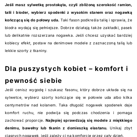
Jeśli masz sylwetkę prostokąta, czyli zbliżoną szerokość ramion,
talii i bioder, wybierz spodenki z wysokim stanem oraz nogawką
kończącą się do połowy uda.
Taki fason podkreśla talię i sprawia, że
biodra wydają się pełniejsze. Dobrze działają także zakładki, pasek
lub delikatnie rozszerzana nogawka. Jeśli chcesz uzyskać bardziej
kobiecy efekt, postaw na denimowe modele z zaznaczoną talią lub
lekkie szorty z tkaniny.
Dla puszystych kobiet – komfort i
pewność siebie
Jeśli cenisz wygodę i szukasz fasonu, który dobrze układa się na
sylwetce, wybierz szorty kończące się w połowie uda albo kilka
centymetrów nad kolanem. Taka długość nogawek spodenek daje
komfort ruchu, nie podwija się podczas chodzenia i pomaga
zachować proporcje.
Najlepiej sprawdzają się modele z miękkiego
denimu, bawełny lub tkanin z domieszką elastanu.
Unikaj zbyt
ciasnych nogawek, jeśli zależy ci na komforcie przez cały dzień.