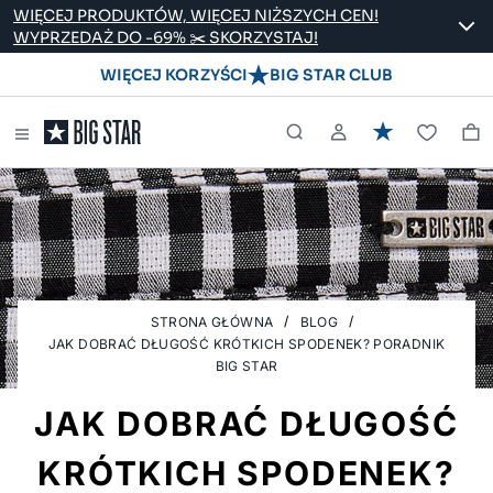
WIĘCEJ PRODUKTÓW, WIĘCEJ NIŻSZYCH CEN!
WYPRZEDAŻ DO -69% ✂️ SKORZYSTAJ!
WIĘCEJ KORZYŚCI
BIG STAR CLUB
STRONA GŁÓWNA
BLOG
JAK DOBRAĆ DŁUGOŚĆ KRÓTKICH SPODENEK? PORADNIK
BIG STAR
JAK DOBRAĆ DŁUGOŚĆ
KRÓTKICH SPODENEK?