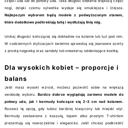
części uda lub do połowy uda. Taka długość odsłania większą część
nogi, dzięki czemu sylwetka wydaje się smuklejsza i lżejsza.
Najlepszym wyborem będą modele z podwyższonym stanem,
które dodatkowo podkreślają talię i wydłużają linię nóg.
Unikaj długości kończącej się dokładnie na kolanie lub tuż pod nim.
W codziennych stylizacjach świetnie sprawdzą się jeansowe szorty
z prostą nogawką oraz sandały lub sneakersy odsłaniające kostkę.
Dla wysokich kobiet – proporcje i
balans
Jeśli masz wysoki wzrost, możesz pozwolić sobie na większą
swobodę wyboru.
Bardzo dobrze wyglądają zarówno modele do
połowy uda, jak i bermudy kończące się 2–3 cm nad kolanem.
Rozważ tę opcję, gdy lubisz bardziej klasyczny lub miejski styl.
Bermudy zestawione z koszulą, topem albo prostym T-shirtem
prezentują się nowocześnie i elegancko. Jeśli chcesz podkreślić