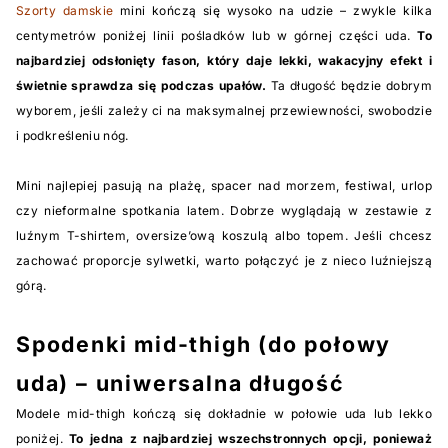
Szorty damskie
mini kończą się wysoko na udzie – zwykle kilka
centymetrów poniżej linii pośladków lub w górnej części uda.
To
najbardziej odsłonięty fason, który daje lekki, wakacyjny efekt i
świetnie sprawdza się podczas upałów.
Ta długość będzie dobrym
wyborem, jeśli zależy ci na maksymalnej przewiewności, swobodzie
i podkreśleniu nóg.
Mini najlepiej pasują na plażę, spacer nad morzem, festiwal, urlop
czy nieformalne spotkania latem. Dobrze wyglądają w zestawie z
luźnym T-shirtem, oversize’ową koszulą albo topem. Jeśli chcesz
zachować proporcje sylwetki, warto połączyć je z nieco luźniejszą
górą.
Spodenki mid-thigh (do połowy
uda) – uniwersalna długość
Modele mid-thigh kończą się dokładnie w połowie uda lub lekko
poniżej.
To jedna z najbardziej wszechstronnych opcji, ponieważ