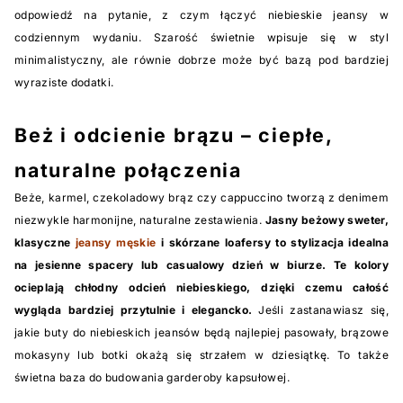
odpowiedź na pytanie, z czym łączyć niebieskie jeansy w
codziennym wydaniu. Szarość świetnie wpisuje się w styl
minimalistyczny, ale równie dobrze może być bazą pod bardziej
wyraziste dodatki.
Beż i odcienie brązu – ciepłe,
naturalne połączenia
Beże, karmel, czekoladowy brąz czy cappuccino tworzą z denimem
niezwykle harmonijne, naturalne zestawienia.
Jasny beżowy sweter,
klasyczne
jeansy męskie
i skórzane loafersy to stylizacja idealna
na jesienne spacery lub casualowy dzień w biurze. Te kolory
ocieplają chłodny odcień niebieskiego, dzięki czemu całość
wygląda bardziej przytulnie i elegancko.
Jeśli zastanawiasz się,
jakie buty do niebieskich jeansów będą najlepiej pasowały, brązowe
mokasyny lub botki okażą się strzałem w dziesiątkę. To także
świetna baza do budowania garderoby kapsułowej.