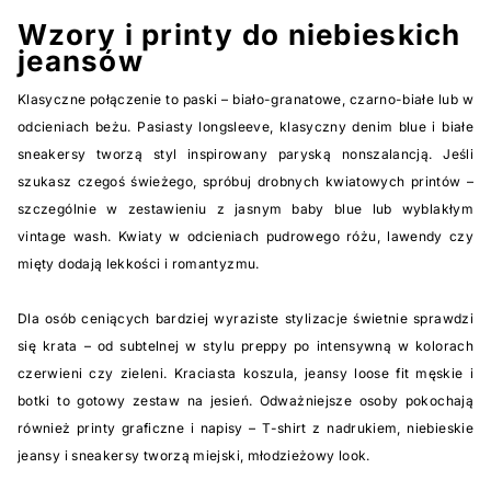
Wzory i printy do niebieskich
jeansów
Klasyczne połączenie to paski – biało-granatowe, czarno-białe lub w
odcieniach beżu. Pasiasty longsleeve, klasyczny denim blue i białe
sneakersy tworzą styl inspirowany paryską nonszalancją. Jeśli
szukasz czegoś świeżego, spróbuj drobnych kwiatowych printów –
szczególnie w zestawieniu z jasnym baby blue lub wyblakłym
vintage wash. Kwiaty w odcieniach pudrowego różu, lawendy czy
mięty dodają lekkości i romantyzmu.
Dla osób ceniących bardziej wyraziste stylizacje świetnie sprawdzi
się krata – od subtelnej w stylu preppy po intensywną w kolorach
czerwieni czy zieleni. Kraciasta koszula, jeansy loose fit męskie i
botki to gotowy zestaw na jesień. Odważniejsze osoby pokochają
również printy graficzne i napisy – T-shirt z nadrukiem, niebieskie
jeansy i sneakersy tworzą miejski, młodzieżowy look.