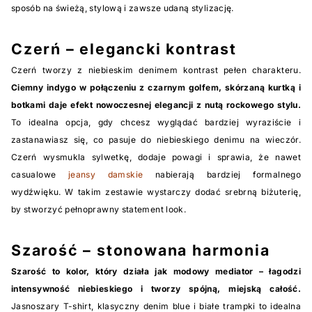
sposób na świeżą, stylową i zawsze udaną stylizację.
Czerń – elegancki kontrast
Czerń tworzy z niebieskim denimem kontrast pełen charakteru.
Ciemny indygo w połączeniu z czarnym golfem, skórzaną kurtką i
botkami daje efekt nowoczesnej elegancji z nutą rockowego stylu.
To idealna opcja, gdy chcesz wyglądać bardziej wyraziście i
zastanawiasz się, co pasuje do niebieskiego denimu na wieczór.
Czerń wysmukla sylwetkę, dodaje powagi i sprawia, że nawet
casualowe
jeansy damskie
nabierają bardziej formalnego
wydźwięku. W takim zestawie wystarczy dodać srebrną biżuterię,
by stworzyć pełnoprawny statement look.
Szarość – stonowana harmonia
Szarość to kolor, który działa jak modowy mediator – łagodzi
intensywność niebieskiego i tworzy spójną, miejską całość.
Jasnoszary T-shirt, klasyczny denim blue i białe trampki to idealna