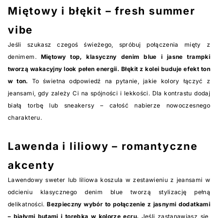
Miętowy i błękit – fresh summer
vibe
Jeśli szukasz czegoś świeżego, spróbuj połączenia mięty z
denimem.
Miętowy top, klasyczny denim blue i jasne trampki
tworzą wakacyjny look pełen energii. Błękit z kolei buduje efekt ton
w ton.
To świetna odpowiedź na pytanie, jakie kolory łączyć z
jeansami, gdy zależy Ci na spójności i lekkości. Dla kontrastu dodaj
białą torbę lub sneakersy – całość nabierze nowoczesnego
charakteru.
Lawenda i liliowy – romantyczne
akcenty
Lawendowy sweter lub liliowa koszula w zestawieniu z jeansami w
odcieniu klasycznego denim blue tworzą stylizację pełną
delikatności.
Bezpieczny wybór to połączenie z jasnymi dodatkami
– białymi butami i torebką w kolorze ecru.
Jeśli zastanawiasz się,