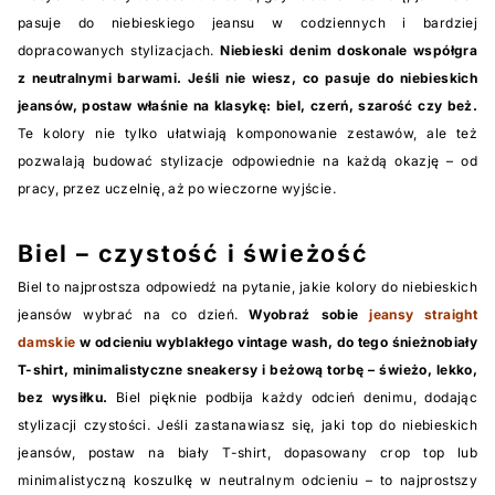
pasuje do niebieskiego jeansu w codziennych i bardziej
dopracowanych stylizacjach.
Niebieski denim doskonale współgra
z neutralnymi barwami. Jeśli nie wiesz, co pasuje do niebieskich
jeansów, postaw właśnie na klasykę: biel, czerń, szarość czy beż.
Te kolory nie tylko ułatwiają komponowanie zestawów, ale też
pozwalają budować stylizacje odpowiednie na każdą okazję – od
pracy, przez uczelnię, aż po wieczorne wyjście.
Biel – czystość i świeżość
Biel to najprostsza odpowiedź na pytanie, jakie kolory do niebieskich
jeansów wybrać na co dzień.
Wyobraź sobie
jeansy straight
damskie
w odcieniu wyblakłego vintage wash, do tego śnieżnobiały
T-shirt, minimalistyczne sneakersy i beżową torbę – świeżo, lekko,
bez wysiłku.
Biel pięknie podbija każdy odcień denimu, dodając
stylizacji czystości. Jeśli zastanawiasz się, jaki top do niebieskich
jeansów, postaw na biały T-shirt, dopasowany crop top lub
minimalistyczną koszulkę w neutralnym odcieniu – to najprostszy