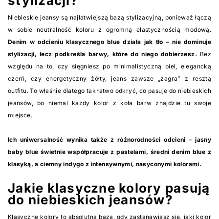
stylizacji?
Niebieskie jeansy są najłatwiejszą bazą stylizacyjną, ponieważ łączą
w sobie neutralność koloru z ogromną elastycznością modową.
Denim w odcieniu klasycznego blue działa jak tło – nie dominuje
stylizacji, lecz podkreśla barwy, które do niego dobierzesz.
Bez
względu na to, czy sięgniesz po minimalistyczną biel, elegancką
czerń, czy energetyczny żółty, jeans zawsze „zagra” z resztą
outfitu. To właśnie dlatego tak łatwo odkryć, co pasuje do niebieskich
jeansów, bo niemal każdy kolor z koła barw znajdzie tu swoje
miejsce.
Ich uniwersalność wynika także z różnorodności odcieni – jasny
baby blue świetnie współpracuje z pastelami, średni denim blue z
klasyką, a ciemny indygo z intensywnymi, nasyconymi kolorami.
Jakie klasyczne kolory pasują
do niebieskich jeansów?
Klasyczne kolory to absolutna baza, gdy zastanawiasz się, jaki kolor