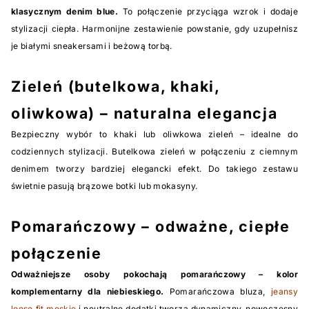
klasycznym denim blue.
To połączenie przyciąga wzrok i dodaje
stylizacji ciepła. Harmonijne zestawienie powstanie, gdy uzupełnisz
je białymi sneakersami i beżową torbą.
Zieleń (butelkowa, khaki,
oliwkowa) – naturalna elegancja
Bezpieczny wybór to khaki lub oliwkowa zieleń – idealne do
codziennych stylizacji. Butelkowa zieleń w połączeniu z ciemnym
denimem tworzy bardziej elegancki efekt. Do takiego zestawu
świetnie pasują brązowe botki lub mokasyny.
Pomarańczowy – odważne, ciepłe
połączenie
Odważniejsze osoby pokochają pomarańczowy – kolor
komplementarny dla niebieskiego.
Pomarańczowa bluza,
jeansy
loose fit męskie
i neutralne dodatki tworzą dynamiczny, nowoczesny