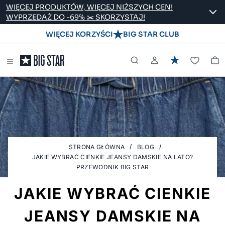
WIĘCEJ PRODUKTÓW, WIĘCEJ NIŻSZYCH CEN!
WYPRZEDAŻ DO -69% ✂️ SKORZYSTAJ!
WIĘCEJ KORZYŚCI
BIG STAR CLUB
STRONA GŁÓWNA
BLOG
JAKIE WYBRAĆ CIENKIE JEANSY DAMSKIE NA LATO?
PRZEWODNIK BIG STAR
JAKIE WYBRAĆ CIENKIE
JEANSY DAMSKIE NA