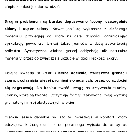
ciepło zamiast je odprowadzać.
Drugim problemem są bardzo dopasowane fasony, szczególnie
skinny i super skinny.
Nawet jeśli są wykonane z cieńszego
materiału, przylegają do skóry na całej długości, ograniczając
cyrkulację powietrza. Unikaj także jeansów z dużą zawartością
poliestru. Syntetyczne włókna gorzej oddychają niż naturalne
materiały, przez co zwiększają uczucie wilgoci i lepkości skóry.
Kolejna kwestia to kolor.
Ciemne odcienie, zwłaszcza granat i
czerń, pochłaniają więcej promieni słonecznych, przez co szybciej
się nagrzewają.
Na koniec zwróć uwagę na sztywność tkaniny.
Jeansy, które są twarde i „trzymają formę”, zazwyczaj mają wyższą
gramaturę i mniej elastycznych włókien.
Cienkie jeansy damskie na lato to inwestycja w komfort, który
odczujesz każdego dnia – od porannego wyjścia do pracy po
wieczorny spacer. Wystarczy zwrócić uwagę na gramaturę, skład