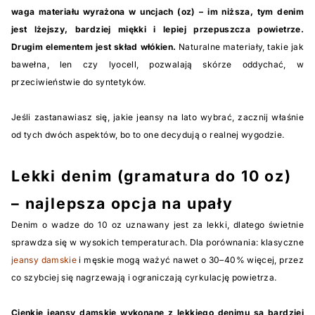
waga materiału wyrażona w uncjach (oz) – im niższa, tym denim
jest lżejszy, bardziej miękki i lepiej przepuszcza powietrze.
Drugim elementem jest skład włókien.
Naturalne materiały, takie jak
bawełna, len czy lyocell, pozwalają skórze oddychać, w
przeciwieństwie do syntetyków.
Jeśli zastanawiasz się, jakie jeansy na lato wybrać, zacznij właśnie
od tych dwóch aspektów, bo to one decydują o realnej wygodzie.
Lekki denim (gramatura do 10 oz)
– najlepsza opcja na upały
Denim o wadze do 10 oz uznawany jest za lekki, dlatego świetnie
sprawdza się w wysokich temperaturach. Dla porównania: klasyczne
jeansy damskie
i męskie mogą ważyć nawet o 30–40% więcej, przez
co szybciej się nagrzewają i ograniczają cyrkulację powietrza.
Cienkie jeansy damskie wykonane z lekkiego denimu są bardziej