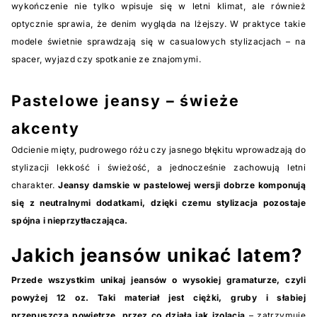
wykończenie nie tylko wpisuje się w letni klimat, ale również
optycznie sprawia, że denim wygląda na lżejszy. W praktyce takie
modele świetnie sprawdzają się w casualowych stylizacjach – na
spacer, wyjazd czy spotkanie ze znajomymi.
Pastelowe jeansy – świeże
akcenty
Odcienie mięty, pudrowego różu czy jasnego błękitu wprowadzają do
stylizacji lekkość i świeżość, a jednocześnie zachowują letni
charakter.
Jeansy damskie w pastelowej wersji dobrze komponują
się z neutralnymi dodatkami, dzięki czemu stylizacja pozostaje
spójna i nieprzytłaczająca.
Jakich jeansów unikać latem?
Przede wszystkim unikaj jeansów o wysokiej gramaturze, czyli
powyżej 12 oz. Taki materiał jest ciężki, gruby i słabiej
przepuszcza powietrze, przez co działa jak izolacja
– zatrzymuje