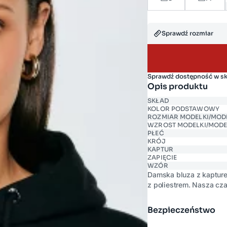
Sprawdź rozmiar
Sprawdź dostępność w s
Opis produktu
SKŁAD
KOLOR PODSTAWOWY
ROZMIAR MODELKI/MOD
WZROST MODELKI/MODE
PŁEĆ
KRÓJ
KAPTUR
ZAPIĘCIE
WZÓR
Damska bluza z kaptur
z poliestrem. Nasza c
kieszeń oraz delikatny
Bezpieczeństwo