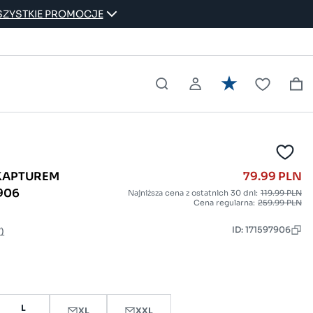
ZYSTKIE PROMOCJE
 KAPTUREM
79.99 PLN
906
Najniższa cena z ostatnich 30 dni:
119.99 PLN
Cena regularna:
259.99 PLN
ID: 171597906
7)
L
XL
XXL