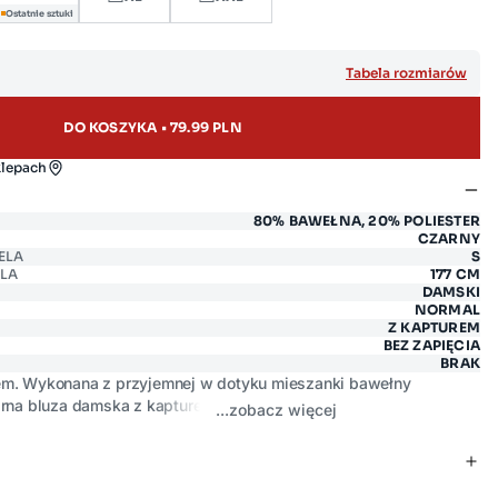
Ostatnie sztuki
Tabela rozmiarów
DO KOSZYKA • 79.99 PLN
klepach
80% BAWEŁNA, 20% POLIESTER
CZARNY
ELA
S
LA
177 CM
DAMSKI
NORMAL
Z KAPTUREM
BEZ ZAPIĘCIA
BRAK
em. Wykonana z przyjemnej w dotyku mieszanki bawełny
zarna bluza damska z kapturem Susana 906 posiada wygodną
...zobacz więcej
 branding w formie wszywki żakardowej.