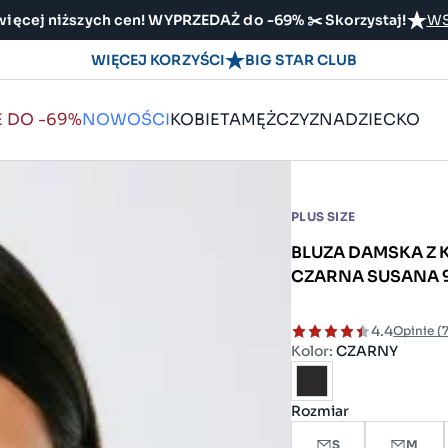
ięcej niższych cen! WYPRZEDAŻ do -69% ✂️ Skorzystaj!
WS
WIĘCEJ KORZYŚCI
BIG STAR CLUB
E DO -69%
NOWOŚCI
KOBIETA
MĘŻCZYZNA
DZIECKO
PLUS SIZE
BLUZA DAMSKA Z
CZARNA SUSANA 
4.4
Opinie (
Kolor:
CZARNY
Rozmiar
S
M