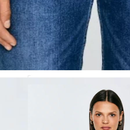
MODEL(KA): 177 CM CM, ROZMIAR: S