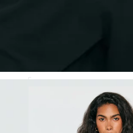
MODEL(KA): 174 CM CM, ROZMIAR: S