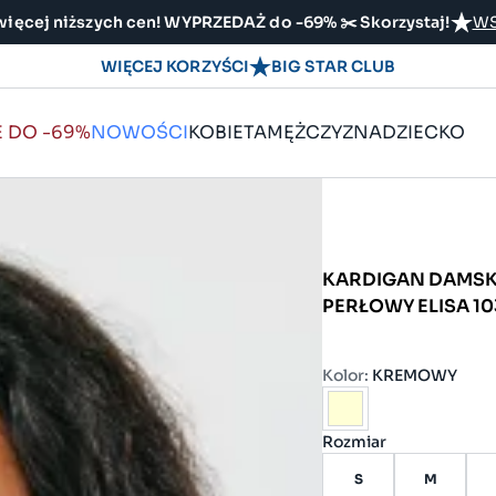
ięcej niższych cen! WYPRZEDAŻ do -69% ✂️ Skorzystaj!
WS
WIĘCEJ KORZYŚCI
BIG STAR CLUB
E DO -69%
NOWOŚCI
KOBIETA
MĘŻCZYZNA
DZIECKO
KARDIGAN DAMSK
PERŁOWY ELISA 10
Kolor:
KREMOWY
Rozmiar
S
M