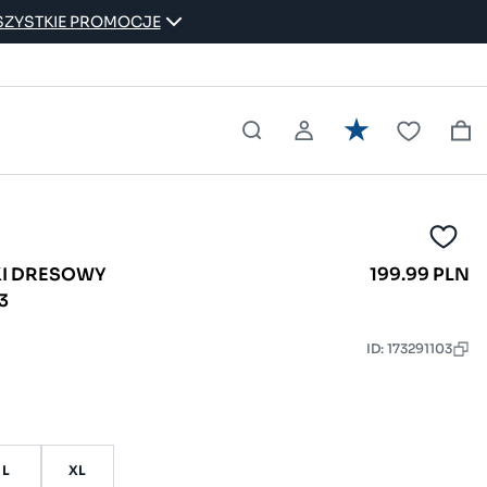
ZYSTKIE PROMOCJE
I DRESOWY
199.99 PLN
3
ID: 173291103
L
XL