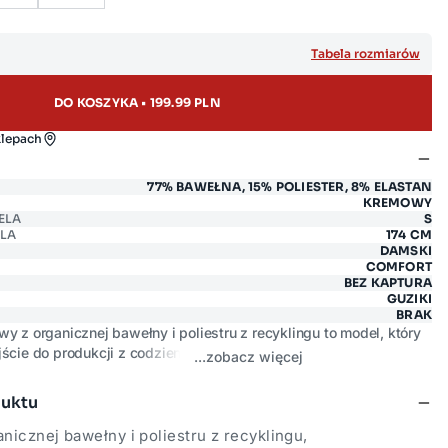
Tabela rozmiarów
DO KOSZYKA • 199.99 PLN
klepach
77% BAWEŁNA, 15% POLIESTER, 8% ELASTAN
KREMOWY
ELA
S
LA
174 CM
DAMSKI
COMFORT
BEZ KAPTURA
GUZIKI
BRAK
y z organicznej bawełny i poliestru z recyklingu to model, który
ście do produkcji z codziennym komfortem. Szeroka plisa i guziki
...zobacz więcej
rakteru, który wyróżnia go spośród zwykłych dresowych bluz
 lekką warstwę wierzchnią. Ściągacz przy dole i ozdobna blaszka
duktu
mykają całość.
Jasny, perłowy kolor rozświetla stylizację i bez
żdym kolorem w garderobie.
nicznej bawełny i poliestru z recyklingu,