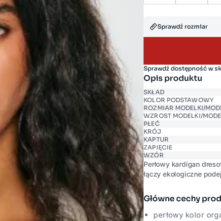
Sprawdź rozmiar
Sprawdź dostępność w s
Opis produktu
SKŁAD
KOLOR PODSTAWOWY
ROZMIAR MODELKI/MOD
WZROST MODELKI/MODE
PŁEĆ
KRÓJ
KAPTUR
ZAPIĘCIE
WZÓR
Perłowy kardigan dresow
łączy ekologiczne podej
z przodu nadają mu cha
i pozwala nosić go jako
Główne cechy pro
z logo marki spójnie za
wysiłku łączy się z ka
perłowy kolor orga