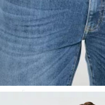
MODEL(KA): 189 CM CM, ROZMIAR: L