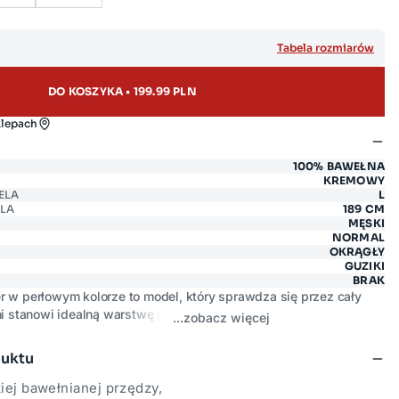
Tabela rozmiarów
DO KOSZYKA • 199.99 PLN
klepach
100% BAWEŁNA
KREMOWY
ELA
L
LA
189 CM
MĘSKI
NORMAL
OKRĄGŁY
GUZIKI
BRAK
r w perłowym kolorze to model, który sprawdza się przez cały
ni stanowi idealną warstwę pośrednią pod kurtkę lub płaszcz.
...zobacz więcej
dza jest przyjemna w dotyku i oddycha naturalnie, zapewniając
czucia przegrzewania.
Klasyczny, prosty krój bez zbędnych
duktu
er bez wysiłku łączy się z jeansami, chinosami i każdym innym
iej bawełnianej przędzy,