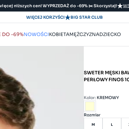
ięcej niższych cen! WYPRZEDAŻ do -69% ✂️ Skorzystaj!
WS
WIĘCEJ KORZYŚCI
BIG STAR CLUB
E DO -69%
NOWOŚCI
KOBIETA
MĘŻCZYZNA
DZIECKO
SWETER MĘSKI B
PERŁOWY FINOS 1
Kolor:
KREMOWY
Rozmiar
M
L