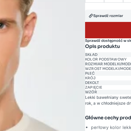
Sprawdź rozmiar
Sprawdź dostępność w s
Opis produktu
SKŁAD
KOLOR PODSTAWOWY
ROZMIAR MODELKI/MOD
WZROST MODELKI/MODE
PŁEĆ
KRÓJ
DEKOLT
ZAPIĘCIE
WZÓR
Lekki bawełniany swete
rok, a w chłodniejsze d
Miękka bawełniana przę
komfort noszenia bez u
Główne cechy pro
ozdób sprawia, że swet
elementem garderoby.
perłowy kolor lekk