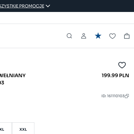
ZYSTKIE PROMOCJE
AWEŁNIANY
199.99 PLN
03
ID: 161110103
XL
XXL