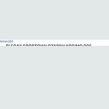
NOWOŚĆ
PLECAK SPORTOWY CZARNY KOSIMO 906
ID: 250050906
179.99 PLN
Kolor:
CZARNY
Rozmiar
ONE SIZE