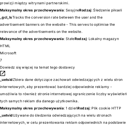
prowizji między witrynami partnerskimi.
Maksymalny okres przechowywania
: Sesyjne
Rodzaj
: Śledzenie pikseli
_gcl_ls
Tracks the conversion rate between the user and the
advertisement banners on the website - This serves to optimise the
relevance of the advertisements on the website.
Maksymalny okres przechowywania
: Stałe
Rodzaj
: Lokalny magazyn
HTML
Microsoft
7
Dowiedz się więcej na temat tego dostawcy
_uetsid
Zbiera dane dotyczące zachowań odwiedzających z wielu stron
internetowych, aby prezentować bardziej odpowiednie reklamy -
umożliwia to również stronie internetowej ograniczenie liczby wyświetleń
tych samych reklam dla danego użytkownika.
Maksymalny okres przechowywania
: 1 dzień
Rodzaj
: Plik cookie HTTP
_uetvid
Używane do śledzenia odwiedzających na wielu stronach
internetowych, w celu prezentowania reklam odpowiednich na podstawie