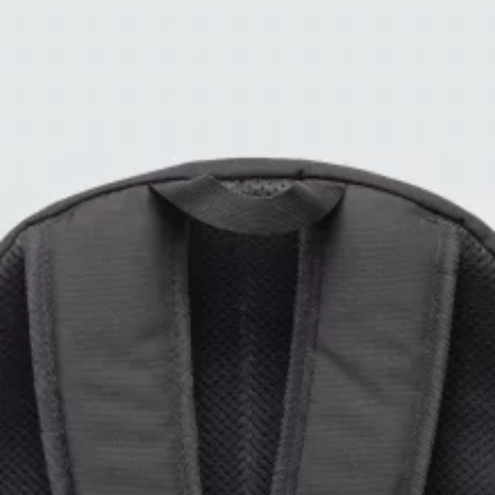
DO KOSZYKA • 179.99 PLN
Sprawdź dostępność w sklepach
Opis produktu
SKŁAD
100% POLIESTER
KOLOR PODSTAWOWY
CZARNY
ROZMIAR
ONE SIZE
PŁEĆ
UNISEX
SZEROKOŚĆ
32
WYSOKOŚĆ
50
MIEŚCI FORMAT A4
TAK
SUROWIEC
TWORZYWO SZTUCZNE
LICZBA KOMÓR
3
ZAPIĘCIE
ZAMEK
Czarny plecak unisex z cienkiej, wodoodpornej tkaniny to model,
który sprawdza się w każdych warunkach. Lekki materiał nie
...zobacz więcej
obciąża pleców, a wodoodporna konstrukcja chroni zawartość
przed deszczem i wilgocią.
Elementy odblaskowe to praktyczny
Główne cechy produktu
detal, który zwiększa bezpieczeństwo w słabszym oświetleniu
,
czyniąc plecak idealnym towarzyszem zarówno w miejskiej dżungli,
plecak o pojemności 28 L z wymiarami po rozłożeniu 48 x 28 x 21 cm,
jak i podczas aktywności na świeżym powietrzu.
czarny kolor cienkiej, wodoodpornej tkaniny,
elementy odblaskowe zwiększające bezpieczeństwo,
lekka, wytrzymała konstrukcja,