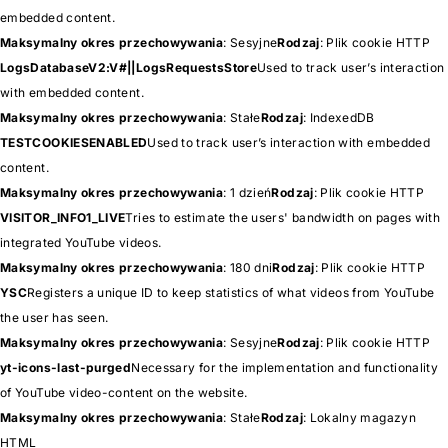
embedded content.
Maksymalny okres przechowywania
: Sesyjne
Rodzaj
: Plik cookie HTTP
LogsDatabaseV2:V#||LogsRequestsStore
Used to track user’s interaction
with embedded content.
Maksymalny okres przechowywania
: Stałe
Rodzaj
: IndexedDB
TESTCOOKIESENABLED
Used to track user’s interaction with embedded
content.
Maksymalny okres przechowywania
: 1 dzień
Rodzaj
: Plik cookie HTTP
VISITOR_INFO1_LIVE
Tries to estimate the users' bandwidth on pages with
integrated YouTube videos.
Maksymalny okres przechowywania
: 180 dni
Rodzaj
: Plik cookie HTTP
YSC
Registers a unique ID to keep statistics of what videos from YouTube
the user has seen.
Maksymalny okres przechowywania
: Sesyjne
Rodzaj
: Plik cookie HTTP
yt-icons-last-purged
Necessary for the implementation and functionality
of YouTube video-content on the website.
Maksymalny okres przechowywania
: Stałe
Rodzaj
: Lokalny magazyn
HTML