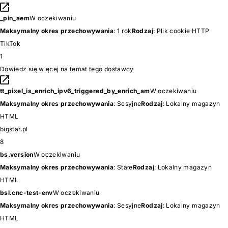
_pin_aem
W oczekiwaniu
Maksymalny okres przechowywania
: 1 rok
Rodzaj
: Plik cookie HTTP
TikTok
1
Dowiedz się więcej na temat tego dostawcy
tt_pixel_is_enrich_ipv6_triggered_by_enrich_am
W oczekiwaniu
Maksymalny okres przechowywania
: Sesyjne
Rodzaj
: Lokalny magazyn
HTML
bigstar.pl
8
bs.version
W oczekiwaniu
Maksymalny okres przechowywania
: Stałe
Rodzaj
: Lokalny magazyn
HTML
bsl.cnc-test-env
W oczekiwaniu
Maksymalny okres przechowywania
: Sesyjne
Rodzaj
: Lokalny magazyn
HTML