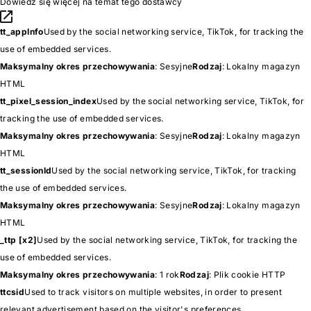
Dowiedz się więcej na temat tego dostawcy
tt_appInfo
Used by the social networking service, TikTok, for tracking the
use of embedded services.
Maksymalny okres przechowywania
: Sesyjne
Rodzaj
: Lokalny magazyn
HTML
tt_pixel_session_index
Used by the social networking service, TikTok, for
tracking the use of embedded services.
Maksymalny okres przechowywania
: Sesyjne
Rodzaj
: Lokalny magazyn
HTML
tt_sessionId
Used by the social networking service, TikTok, for tracking
the use of embedded services.
Maksymalny okres przechowywania
: Sesyjne
Rodzaj
: Lokalny magazyn
HTML
_ttp [x2]
Used by the social networking service, TikTok, for tracking the
use of embedded services.
Maksymalny okres przechowywania
: 1 rok
Rodzaj
: Plik cookie HTTP
ttcsid
Used to track visitors on multiple websites, in order to present
relevant advertisement based on the visitor's preferences.