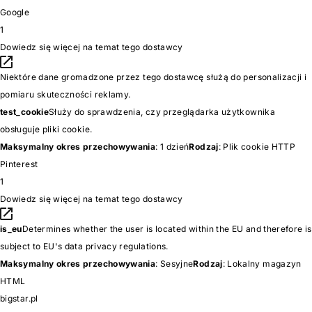
Google
1
Dowiedz się więcej na temat tego dostawcy
Niektóre dane gromadzone przez tego dostawcę służą do personalizacji i
pomiaru skuteczności reklamy.
test_cookie
Służy do sprawdzenia, czy przeglądarka użytkownika
obsługuje pliki cookie.
Maksymalny okres przechowywania
: 1 dzień
Rodzaj
: Plik cookie HTTP
Pinterest
1
Dowiedz się więcej na temat tego dostawcy
is_eu
Determines whether the user is located within the EU and therefore is
subject to EU's data privacy regulations.
Maksymalny okres przechowywania
: Sesyjne
Rodzaj
: Lokalny magazyn
HTML
bigstar.pl