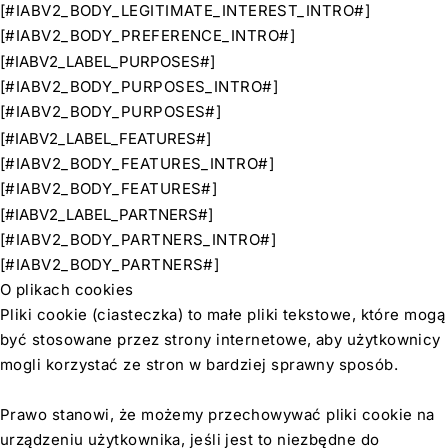
[#IABV2_BODY_LEGITIMATE_INTEREST_INTRO#]
[#IABV2_BODY_PREFERENCE_INTRO#]
[#IABV2_LABEL_PURPOSES#]
[#IABV2_BODY_PURPOSES_INTRO#]
[#IABV2_BODY_PURPOSES#]
[#IABV2_LABEL_FEATURES#]
[#IABV2_BODY_FEATURES_INTRO#]
[#IABV2_BODY_FEATURES#]
[#IABV2_LABEL_PARTNERS#]
[#IABV2_BODY_PARTNERS_INTRO#]
[#IABV2_BODY_PARTNERS#]
O plikach cookies
Pliki cookie (ciasteczka) to małe pliki tekstowe, które mogą
być stosowane przez strony internetowe, aby użytkownicy
mogli korzystać ze stron w bardziej sprawny sposób.
Prawo stanowi, że możemy przechowywać pliki cookie na
urządzeniu użytkownika, jeśli jest to niezbędne do