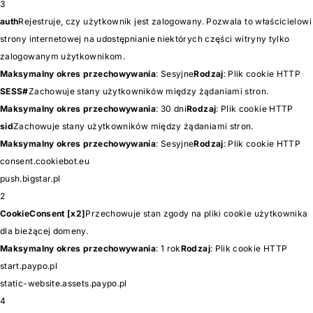
3
auth
Rejestruje, czy użytkownik jest zalogowany. Pozwala to właścicielowi
strony internetowej na udostępnianie niektórych części witryny tylko
zalogowanym użytkownikom.
Maksymalny okres przechowywania
: Sesyjne
Rodzaj
: Plik cookie HTTP
SESS#
Zachowuje stany użytkowników między żądaniami stron.
Maksymalny okres przechowywania
: 30 dni
Rodzaj
: Plik cookie HTTP
sid
Zachowuje stany użytkowników między żądaniami stron.
Maksymalny okres przechowywania
: Sesyjne
Rodzaj
: Plik cookie HTTP
consent.cookiebot.eu
push.bigstar.pl
2
CookieConsent [x2]
Przechowuje stan zgody na pliki cookie użytkownika
dla bieżącej domeny.
Maksymalny okres przechowywania
: 1 rok
Rodzaj
: Plik cookie HTTP
start.paypo.pl
static-website.assets.paypo.pl
4