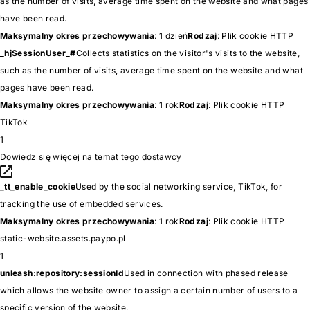
as the number of visits, average time spent on the website and what pages
have been read.
Maksymalny okres przechowywania
: 1 dzień
Rodzaj
: Plik cookie HTTP
_hjSessionUser_#
Collects statistics on the visitor's visits to the website,
such as the number of visits, average time spent on the website and what
pages have been read.
Maksymalny okres przechowywania
: 1 rok
Rodzaj
: Plik cookie HTTP
TikTok
1
Dowiedz się więcej na temat tego dostawcy
_tt_enable_cookie
Used by the social networking service, TikTok, for
tracking the use of embedded services.
Maksymalny okres przechowywania
: 1 rok
Rodzaj
: Plik cookie HTTP
static-website.assets.paypo.pl
1
unleash:repository:sessionId
Used in connection with phased release
which allows the website owner to assign a certain number of users to a
specific version of the website.