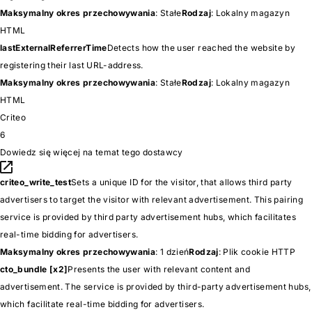
Maksymalny okres przechowywania
: Stałe
Rodzaj
: Lokalny magazyn
HTML
lastExternalReferrerTime
Detects how the user reached the website by
registering their last URL-address.
Maksymalny okres przechowywania
: Stałe
Rodzaj
: Lokalny magazyn
HTML
Criteo
6
Dowiedz się więcej na temat tego dostawcy
criteo_write_test
Sets a unique ID for the visitor, that allows third party
advertisers to target the visitor with relevant advertisement. This pairing
service is provided by third party advertisement hubs, which facilitates
real-time bidding for advertisers.
Maksymalny okres przechowywania
: 1 dzień
Rodzaj
: Plik cookie HTTP
cto_bundle [x2]
Presents the user with relevant content and
advertisement. The service is provided by third-party advertisement hubs,
which facilitate real-time bidding for advertisers.