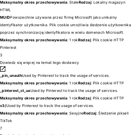
Maksymalny okres przechowywania
: Stałe
Rodzaj
: Lokalny magazyn
HTML
MUID
Powszechnie używane przez firmę Microsoft jako unikalny
identyfikator użytkownika. Plik cookie umożliwia śledzenie użytkownika
poprzez synchronizację identyfikatora w wielu domenach Microsoft.
Maksymalny okres przechowywania
: 1 rok
Rodzaj
: Plik cookie HTTP
Pinterest
3
Dowiedz się więcej na temat tego dostawcy
_pin_unauth
Used by Pinterest to track the usage of services.
Maksymalny okres przechowywania
: 1 rok
Rodzaj
: Plik cookie HTTP
_pinterest_ct_ua
Used by Pinterest to track the usage of services.
Maksymalny okres przechowywania
: 1 rok
Rodzaj
: Plik cookie HTTP
v3/
Used by Pinterest to track the usage of services.
Maksymalny okres przechowywania
: Sesyjne
Rodzaj
: Śledzenie pikseli
TikTok
7