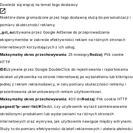
Dowiedz się więcej na temat tego dostawcy
Niektóre dane gromadzone przez tego dostawcę służą do personalizacji i
pomiaru skuteczności reklamy.
_gcl_au
Używane przez Google AdSense do przeprowadzania
eksperymentów w zakresie efektywności reklam na różnych stronach
internetowych korzystających z ich usług.
Maksymalny okres przechowywania
: 25 miesięcy
Rodzaj
: Plik cookie
HTTP
IDE
Używane przez Google DoubleClick do rejestrowania i raportowania
działań użytkownika na stronie internetowej po wyświetleniu lub kliknięciu
jednej z reklam reklamodawcy, w celu pomiaru skuteczności reklamy i
prezentowania ukierunkowanych reklam użytkownikowi.
Maksymalny okres przechowywania
: 400 dni
Rodzaj
: Plik cookie HTTP
pagead/1p-user-list/#
Śledzi, czy użytkownik wyraził zainteresowanie
określonymi produktami lub wydarzeniami na różnych stronach
internetowych oraz wykrywa, jak użytkownik nawiguje między witrynami.
Służy to do pomiaru efektywności działań reklamowych i ułatwia płatności