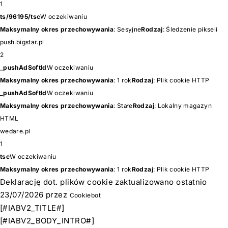
1
ts/96195/tsc
W oczekiwaniu
Maksymalny okres przechowywania
: Sesyjne
Rodzaj
: Śledzenie pikseli
push.bigstar.pl
2
_pushAdSoftId
W oczekiwaniu
Maksymalny okres przechowywania
: 1 rok
Rodzaj
: Plik cookie HTTP
_pushAdSoftId
W oczekiwaniu
Maksymalny okres przechowywania
: Stałe
Rodzaj
: Lokalny magazyn
HTML
wedare.pl
1
tsc
W oczekiwaniu
Maksymalny okres przechowywania
: 1 rok
Rodzaj
: Plik cookie HTTP
Deklarację dot. plików cookie zaktualizowano ostatnio
23/07/2026 przez
Cookiebot
[#IABV2_TITLE#]
[#IABV2_BODY_INTRO#]