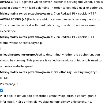
AWSALB [x2]
Registers which server-cluster is serving the visitor. This is
used in context with load balancing, in order to optimize user experience.
Maksymalny okres przechowywania
: 7 dni
Rodzaj
: Plik cookie HTTP
AWSALBCORS [x2]
Registers which server-cluster is serving the visitor.
This is used in context with load balancing, in order to optimize user
experience.
Maksymalny okres przechowywania
: 7 dni
Rodzaj
: Plik cookie HTTP
static-website.assets.paypo.pl
1
unleash:repository:repo
Used to determine whether the cache function
should be running. This process is called dynamic caching and is used to
optimize website speed.
Maksymalny okres przechowywania
: Stałe
Rodzaj
: Lokalny magazyn
HTML
Preferencje
2
Pliki cookie dotyczące preferencji umożliwiają stronie zapamiętanie
informacji, które zmieniają wygląd lub funkcjonowanie strony, np.