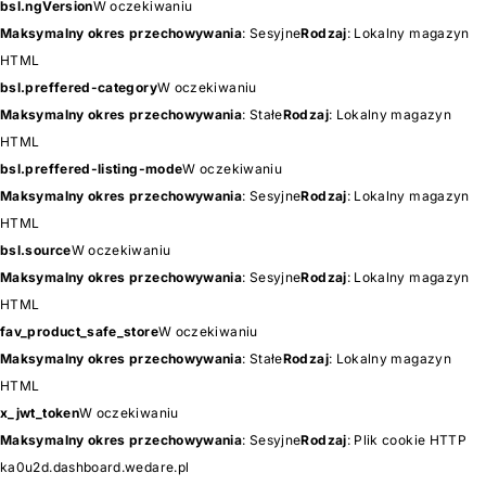
bsl.ngVersion
W oczekiwaniu
Maksymalny okres przechowywania
: Sesyjne
Rodzaj
: Lokalny magazyn
HTML
bsl.preffered-category
W oczekiwaniu
Maksymalny okres przechowywania
: Stałe
Rodzaj
: Lokalny magazyn
HTML
bsl.preffered-listing-mode
W oczekiwaniu
Maksymalny okres przechowywania
: Sesyjne
Rodzaj
: Lokalny magazyn
HTML
bsl.source
W oczekiwaniu
Maksymalny okres przechowywania
: Sesyjne
Rodzaj
: Lokalny magazyn
HTML
fav_product_safe_store
W oczekiwaniu
Maksymalny okres przechowywania
: Stałe
Rodzaj
: Lokalny magazyn
HTML
x_jwt_token
W oczekiwaniu
Maksymalny okres przechowywania
: Sesyjne
Rodzaj
: Plik cookie HTTP
ka0u2d.dashboard.wedare.pl