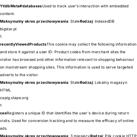
YtIdbMeta#databases
Used to track user’s interaction with embedded
content.
Maksymalny okres przechowywania
: Stałe
Rodzaj
: IndexedDB
bigstar.pl
1
recentlyViewedProducts
This cookie may collect the following information
and store it against a user ID: Product codes from merchant sites the
visitor has browsed and other information relevant to shopping behaviour
on mainstream shopping sites. This information is used to serve targeted
adverts to the visitor.
Maksymalny okres przechowywania
: Stałe
Rodzaj
: Lokalny magazyn
HTML
capig.stape.org
1
cee
Registers a unique ID that identifies the user's device during return
visits. Used for conversion tracking and to measure the efficacy of online
ads.
Maksymalny okres przechowywania
: 3 miesięcy
Rodzaj
: Plik cookie HTTP