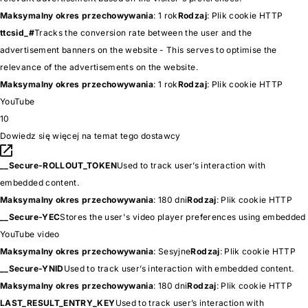
Maksymalny okres przechowywania
: 1 rok
Rodzaj
: Plik cookie HTTP
ttcsid_#
Tracks the conversion rate between the user and the
advertisement banners on the website - This serves to optimise the
relevance of the advertisements on the website.
Maksymalny okres przechowywania
: 1 rok
Rodzaj
: Plik cookie HTTP
YouTube
10
Dowiedz się więcej na temat tego dostawcy
__Secure-ROLLOUT_TOKEN
Used to track user’s interaction with
embedded content.
Maksymalny okres przechowywania
: 180 dni
Rodzaj
: Plik cookie HTTP
__Secure-YEC
Stores the user's video player preferences using embedded
YouTube video
Maksymalny okres przechowywania
: Sesyjne
Rodzaj
: Plik cookie HTTP
__Secure-YNID
Used to track user’s interaction with embedded content.
Maksymalny okres przechowywania
: 180 dni
Rodzaj
: Plik cookie HTTP
LAST_RESULT_ENTRY_KEY
Used to track user’s interaction with