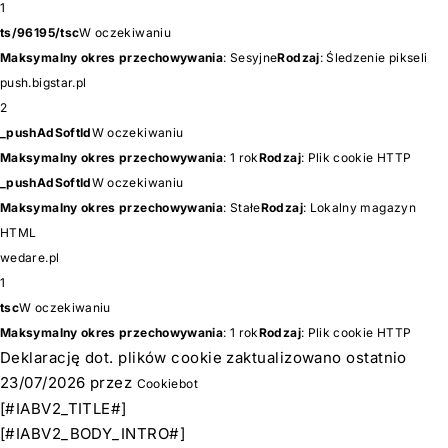
1
ts/96195/tsc
W oczekiwaniu
Maksymalny okres przechowywania
: Sesyjne
Rodzaj
: Śledzenie pikseli
push.bigstar.pl
2
_pushAdSoftId
W oczekiwaniu
Maksymalny okres przechowywania
: 1 rok
Rodzaj
: Plik cookie HTTP
_pushAdSoftId
W oczekiwaniu
Maksymalny okres przechowywania
: Stałe
Rodzaj
: Lokalny magazyn
HTML
wedare.pl
1
tsc
W oczekiwaniu
Maksymalny okres przechowywania
: 1 rok
Rodzaj
: Plik cookie HTTP
Deklarację dot. plików cookie zaktualizowano ostatnio
23/07/2026 przez
Cookiebot
[#IABV2_TITLE#]
[#IABV2_BODY_INTRO#]