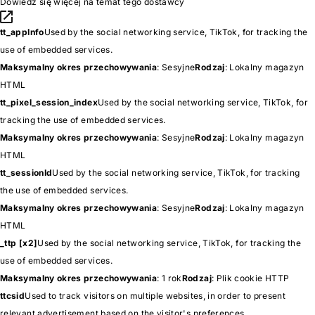
Dowiedz się więcej na temat tego dostawcy
tt_appInfo
Used by the social networking service, TikTok, for tracking the
use of embedded services.
Maksymalny okres przechowywania
: Sesyjne
Rodzaj
: Lokalny magazyn
HTML
tt_pixel_session_index
Used by the social networking service, TikTok, for
tracking the use of embedded services.
Maksymalny okres przechowywania
: Sesyjne
Rodzaj
: Lokalny magazyn
HTML
tt_sessionId
Used by the social networking service, TikTok, for tracking
the use of embedded services.
Maksymalny okres przechowywania
: Sesyjne
Rodzaj
: Lokalny magazyn
HTML
_ttp [x2]
Used by the social networking service, TikTok, for tracking the
use of embedded services.
Maksymalny okres przechowywania
: 1 rok
Rodzaj
: Plik cookie HTTP
ttcsid
Used to track visitors on multiple websites, in order to present
relevant advertisement based on the visitor's preferences.