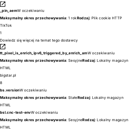
_pin_aem
W oczekiwaniu
Maksymalny okres przechowywania
: 1 rok
Rodzaj
: Plik cookie HTTP
TikTok
1
Dowiedz się więcej na temat tego dostawcy
tt_pixel_is_enrich_ipv6_triggered_by_enrich_am
W oczekiwaniu
Maksymalny okres przechowywania
: Sesyjne
Rodzaj
: Lokalny magazyn
HTML
bigstar.pl
8
bs.version
W oczekiwaniu
Maksymalny okres przechowywania
: Stałe
Rodzaj
: Lokalny magazyn
HTML
bsl.cnc-test-env
W oczekiwaniu
Maksymalny okres przechowywania
: Sesyjne
Rodzaj
: Lokalny magazyn
HTML