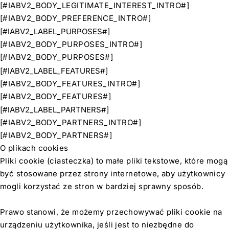
[#IABV2_BODY_LEGITIMATE_INTEREST_INTRO#]
[#IABV2_BODY_PREFERENCE_INTRO#]
[#IABV2_LABEL_PURPOSES#]
[#IABV2_BODY_PURPOSES_INTRO#]
[#IABV2_BODY_PURPOSES#]
[#IABV2_LABEL_FEATURES#]
[#IABV2_BODY_FEATURES_INTRO#]
[#IABV2_BODY_FEATURES#]
[#IABV2_LABEL_PARTNERS#]
[#IABV2_BODY_PARTNERS_INTRO#]
[#IABV2_BODY_PARTNERS#]
O plikach cookies
Pliki cookie (ciasteczka) to małe pliki tekstowe, które mogą
być stosowane przez strony internetowe, aby użytkownicy
mogli korzystać ze stron w bardziej sprawny sposób.
Prawo stanowi, że możemy przechowywać pliki cookie na
urządzeniu użytkownika, jeśli jest to niezbędne do