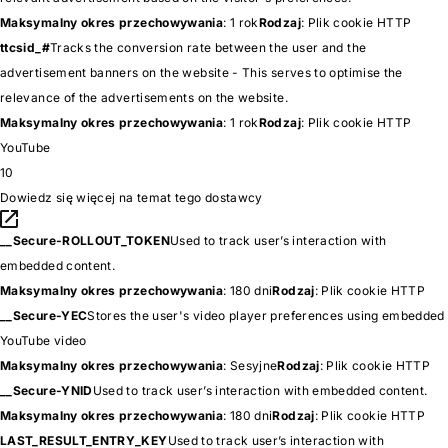
Maksymalny okres przechowywania
: 1 rok
Rodzaj
: Plik cookie HTTP
ttcsid_#
Tracks the conversion rate between the user and the
advertisement banners on the website - This serves to optimise the
relevance of the advertisements on the website.
Maksymalny okres przechowywania
: 1 rok
Rodzaj
: Plik cookie HTTP
YouTube
10
Dowiedz się więcej na temat tego dostawcy
__Secure-ROLLOUT_TOKEN
Used to track user’s interaction with
embedded content.
Maksymalny okres przechowywania
: 180 dni
Rodzaj
: Plik cookie HTTP
__Secure-YEC
Stores the user's video player preferences using embedded
YouTube video
Maksymalny okres przechowywania
: Sesyjne
Rodzaj
: Plik cookie HTTP
__Secure-YNID
Used to track user’s interaction with embedded content.
Maksymalny okres przechowywania
: 180 dni
Rodzaj
: Plik cookie HTTP
LAST_RESULT_ENTRY_KEY
Used to track user’s interaction with