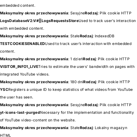
embedded content.
Maksymalny okres przechowywania
: Sesyjne
Rodzaj
: Plik cookie HTTP
LogsDatabaseV2:V#||LogsRequestsStore
Used to track user’s interaction
with embedded content.
Maksymalny okres przechowywania
: Stałe
Rodzaj
: IndexedDB
TESTCOOKIESENABLED
Used to track user’s interaction with embedded
content.
Maksymalny okres przechowywania
: 1 dzień
Rodzaj
: Plik cookie HTTP
VISITOR_INFO1_LIVE
Tries to estimate the users' bandwidth on pages with
integrated YouTube videos.
Maksymalny okres przechowywania
: 180 dni
Rodzaj
: Plik cookie HTTP
YSC
Registers a unique ID to keep statistics of what videos from YouTube
the user has seen.
Maksymalny okres przechowywania
: Sesyjne
Rodzaj
: Plik cookie HTTP
yt-icons-last-purged
Necessary for the implementation and functionality
of YouTube video-content on the website.
Maksymalny okres przechowywania
: Stałe
Rodzaj
: Lokalny magazyn
HTML