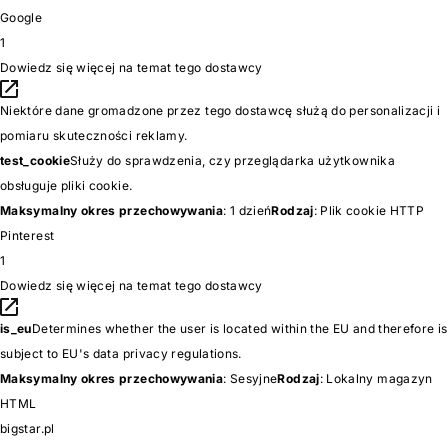
Google
1
Dowiedz się więcej na temat tego dostawcy
Niektóre dane gromadzone przez tego dostawcę służą do personalizacji i
pomiaru skuteczności reklamy.
test_cookie
Służy do sprawdzenia, czy przeglądarka użytkownika
obsługuje pliki cookie.
Maksymalny okres przechowywania
: 1 dzień
Rodzaj
: Plik cookie HTTP
Pinterest
1
Dowiedz się więcej na temat tego dostawcy
is_eu
Determines whether the user is located within the EU and therefore is
subject to EU's data privacy regulations.
Maksymalny okres przechowywania
: Sesyjne
Rodzaj
: Lokalny magazyn
HTML
bigstar.pl