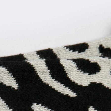
Najniższa cena z ostatnich 30 dni:
11.99 PLN
Cena regularna:
19.99 PLN
Kolor:
CZARNY
Rozmiar
35-38
39-42
Ostatnie sztuki
Sprawdź rozmiar
Tabela rozmiarów
Sprawdź dostępność w sklepach
Opis produktu
75% BAMBUS, 23% POLIESTER, 2%
SKŁAD
ELASTAN
KOLOR PODSTAWOWY
CZARNY
PŁEĆ
DAMSKI
WZÓR
INNE
ILOŚĆ W OPAKOWANIU
JEDEN
Odkryj wygodę i nietuzinkowy styl z niskimi skarpetkami damskimi