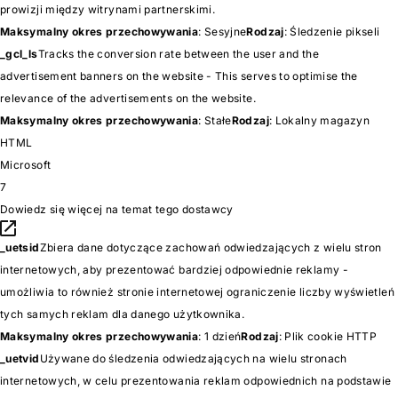
prowizji między witrynami partnerskimi.
Maksymalny okres przechowywania
: Sesyjne
Rodzaj
: Śledzenie pikseli
_gcl_ls
Tracks the conversion rate between the user and the
advertisement banners on the website - This serves to optimise the
relevance of the advertisements on the website.
Maksymalny okres przechowywania
: Stałe
Rodzaj
: Lokalny magazyn
HTML
Microsoft
7
Dowiedz się więcej na temat tego dostawcy
_uetsid
Zbiera dane dotyczące zachowań odwiedzających z wielu stron
internetowych, aby prezentować bardziej odpowiednie reklamy -
umożliwia to również stronie internetowej ograniczenie liczby wyświetleń
tych samych reklam dla danego użytkownika.
Maksymalny okres przechowywania
: 1 dzień
Rodzaj
: Plik cookie HTTP
_uetvid
Używane do śledzenia odwiedzających na wielu stronach
internetowych, w celu prezentowania reklam odpowiednich na podstawie