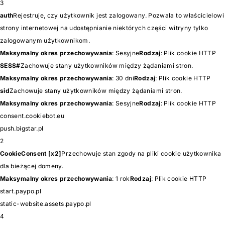
3
auth
Rejestruje, czy użytkownik jest zalogowany. Pozwala to właścicielowi
strony internetowej na udostępnianie niektórych części witryny tylko
zalogowanym użytkownikom.
Maksymalny okres przechowywania
: Sesyjne
Rodzaj
: Plik cookie HTTP
SESS#
Zachowuje stany użytkowników między żądaniami stron.
Maksymalny okres przechowywania
: 30 dni
Rodzaj
: Plik cookie HTTP
sid
Zachowuje stany użytkowników między żądaniami stron.
Maksymalny okres przechowywania
: Sesyjne
Rodzaj
: Plik cookie HTTP
consent.cookiebot.eu
push.bigstar.pl
2
CookieConsent [x2]
Przechowuje stan zgody na pliki cookie użytkownika
dla bieżącej domeny.
Maksymalny okres przechowywania
: 1 rok
Rodzaj
: Plik cookie HTTP
start.paypo.pl
static-website.assets.paypo.pl
4