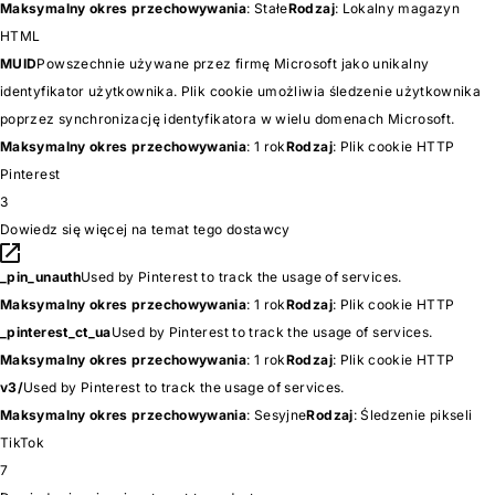
Maksymalny okres przechowywania
: Stałe
Rodzaj
: Lokalny magazyn
HTML
MUID
Powszechnie używane przez firmę Microsoft jako unikalny
identyfikator użytkownika. Plik cookie umożliwia śledzenie użytkownika
poprzez synchronizację identyfikatora w wielu domenach Microsoft.
Maksymalny okres przechowywania
: 1 rok
Rodzaj
: Plik cookie HTTP
Pinterest
3
Dowiedz się więcej na temat tego dostawcy
_pin_unauth
Used by Pinterest to track the usage of services.
Maksymalny okres przechowywania
: 1 rok
Rodzaj
: Plik cookie HTTP
_pinterest_ct_ua
Used by Pinterest to track the usage of services.
Maksymalny okres przechowywania
: 1 rok
Rodzaj
: Plik cookie HTTP
v3/
Used by Pinterest to track the usage of services.
Maksymalny okres przechowywania
: Sesyjne
Rodzaj
: Śledzenie pikseli
TikTok
7