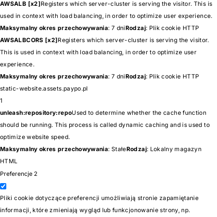
AWSALB [x2]
Registers which server-cluster is serving the visitor. This is
used in context with load balancing, in order to optimize user experience.
Maksymalny okres przechowywania
: 7 dni
Rodzaj
: Plik cookie HTTP
AWSALBCORS [x2]
Registers which server-cluster is serving the visitor.
This is used in context with load balancing, in order to optimize user
experience.
Maksymalny okres przechowywania
: 7 dni
Rodzaj
: Plik cookie HTTP
static-website.assets.paypo.pl
1
unleash:repository:repo
Used to determine whether the cache function
should be running. This process is called dynamic caching and is used to
optimize website speed.
Maksymalny okres przechowywania
: Stałe
Rodzaj
: Lokalny magazyn
HTML
Preferencje
2
Pliki cookie dotyczące preferencji umożliwiają stronie zapamiętanie
informacji, które zmieniają wygląd lub funkcjonowanie strony, np.