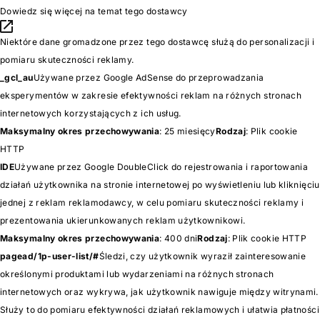
Dowiedz się więcej na temat tego dostawcy
Niektóre dane gromadzone przez tego dostawcę służą do personalizacji i
pomiaru skuteczności reklamy.
_gcl_au
Używane przez Google AdSense do przeprowadzania
eksperymentów w zakresie efektywności reklam na różnych stronach
internetowych korzystających z ich usług.
Maksymalny okres przechowywania
: 25 miesięcy
Rodzaj
: Plik cookie
HTTP
IDE
Używane przez Google DoubleClick do rejestrowania i raportowania
działań użytkownika na stronie internetowej po wyświetleniu lub kliknięciu
jednej z reklam reklamodawcy, w celu pomiaru skuteczności reklamy i
prezentowania ukierunkowanych reklam użytkownikowi.
Maksymalny okres przechowywania
: 400 dni
Rodzaj
: Plik cookie HTTP
pagead/1p-user-list/#
Śledzi, czy użytkownik wyraził zainteresowanie
określonymi produktami lub wydarzeniami na różnych stronach
internetowych oraz wykrywa, jak użytkownik nawiguje między witrynami.
Służy to do pomiaru efektywności działań reklamowych i ułatwia płatności