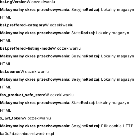
bsl.ngVersion
W oczekiwaniu
Maksymalny okres przechowywania
: Sesyjne
Rodzaj
: Lokalny magazyn
HTML
bsl.preffered-category
W oczekiwaniu
Maksymalny okres przechowywania
: Stałe
Rodzaj
: Lokalny magazyn
HTML
bsl.preffered-listing-mode
W oczekiwaniu
Maksymalny okres przechowywania
: Sesyjne
Rodzaj
: Lokalny magazyn
HTML
bsl.source
W oczekiwaniu
Maksymalny okres przechowywania
: Sesyjne
Rodzaj
: Lokalny magazyn
HTML
fav_product_safe_store
W oczekiwaniu
Maksymalny okres przechowywania
: Stałe
Rodzaj
: Lokalny magazyn
HTML
x_jwt_token
W oczekiwaniu
Maksymalny okres przechowywania
: Sesyjne
Rodzaj
: Plik cookie HTTP
ka0u2d.dashboard.wedare.pl