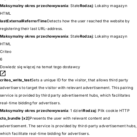
Maksymalny okres przechowywania
: Stałe
Rodzaj
: Lokalny magazyn
HTML
lastExternalReferrerTime
Detects how the user reached the website by
registering their last URL-address.
Maksymalny okres przechowywania
: Stałe
Rodzaj
: Lokalny magazyn
HTML
Criteo
6
Dowiedz się więcej na temat tego dostawcy
criteo_write_test
Sets a unique ID for the visitor, that allows third party
advertisers to target the visitor with relevant advertisement. This pairing
service is provided by third party advertisement hubs, which facilitates
real-time bidding for advertisers.
Maksymalny okres przechowywania
: 1 dzień
Rodzaj
: Plik cookie HTTP
cto_bundle [x2]
Presents the user with relevant content and
advertisement. The service is provided by third-party advertisement hubs,
which facilitate real-time bidding for advertisers.