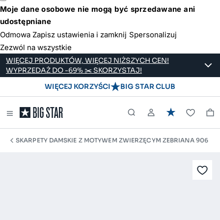
Moje dane osobowe nie mogą być sprzedawane ani
udostępniane
Odmowa
Zapisz ustawienia i zamknij
Spersonalizuj
Zezwól na wszystkie
WIĘCEJ PRODUKTÓW, WIĘCEJ NIŻSZYCH CEN!
WYPRZEDAŻ DO -69% ✂️ SKORZYSTAJ!
WIĘCEJ KORZYŚCI
BIG STAR CLUB
SKARPETY DAMSKIE Z MOTYWEM ZWIERZĘCYM ZEBRIANA 906