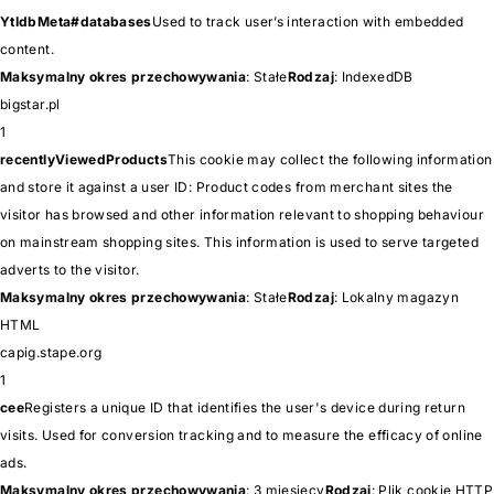
YtIdbMeta#databases
Used to track user’s interaction with embedded
content.
Maksymalny okres przechowywania
: Stałe
Rodzaj
: IndexedDB
bigstar.pl
1
recentlyViewedProducts
This cookie may collect the following information
and store it against a user ID: Product codes from merchant sites the
visitor has browsed and other information relevant to shopping behaviour
on mainstream shopping sites. This information is used to serve targeted
adverts to the visitor.
Maksymalny okres przechowywania
: Stałe
Rodzaj
: Lokalny magazyn
HTML
capig.stape.org
1
cee
Registers a unique ID that identifies the user's device during return
visits. Used for conversion tracking and to measure the efficacy of online
ads.
Maksymalny okres przechowywania
: 3 miesięcy
Rodzaj
: Plik cookie HTTP