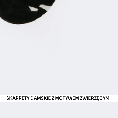
SKARPETY DAMSKIE Z MOTYWEM ZWIERZĘCYM
ZEBRIANA 906
ID: 211000906
9.99 PLN
5
(3)