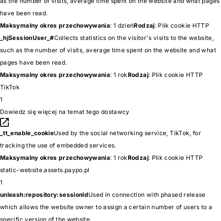
as the number of visits, average time spent on the website and what pages
have been read.
Maksymalny okres przechowywania
: 1 dzień
Rodzaj
: Plik cookie HTTP
_hjSessionUser_#
Collects statistics on the visitor's visits to the website,
such as the number of visits, average time spent on the website and what
pages have been read.
Maksymalny okres przechowywania
: 1 rok
Rodzaj
: Plik cookie HTTP
TikTok
1
Dowiedz się więcej na temat tego dostawcy
_tt_enable_cookie
Used by the social networking service, TikTok, for
tracking the use of embedded services.
Maksymalny okres przechowywania
: 1 rok
Rodzaj
: Plik cookie HTTP
static-website.assets.paypo.pl
1
unleash:repository:sessionId
Used in connection with phased release
which allows the website owner to assign a certain number of users to a
specific version of the website.