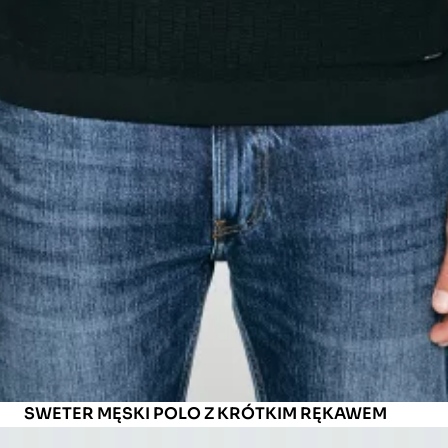
MODEL(KA): 189 CM CM, ROZMIAR: L
SWETER MĘSKI POLO Z KRÓTKIM RĘKAWEM
CZARNY ENZO 907