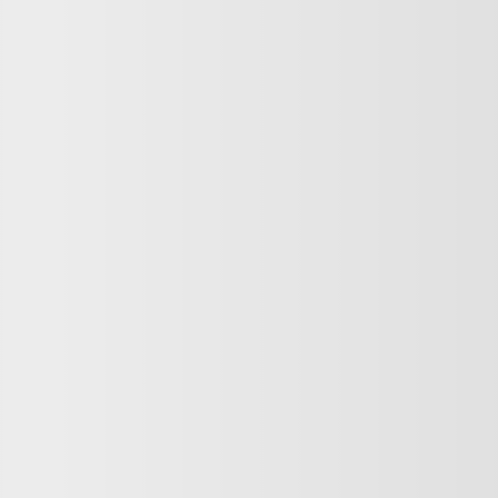
O NAS
OBSŁUGA
PROMOCJE I
KLIENTA
REGULAMINY
DOŁĄCZ DO NAS
Copyright all right reserved bigstarjeans.com