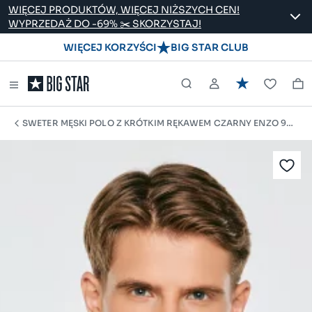
WIĘCEJ PRODUKTÓW, WIĘCEJ NIŻSZYCH CEN!
WYPRZEDAŻ DO -69% ✂️ SKORZYSTAJ!
WIĘCEJ KORZYŚCI
BIG STAR CLUB
SWETER MĘSKI POLO Z KRÓTKIM RĘKAWEM CZARNY ENZO 907