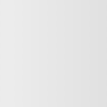
NEWSLETTER
Zapisz się do newslettera i otrzymaj rabat 10% na
pierwsze zakupy
E-MAIL
KONTAKT
al. Wojska Polskiego 21/21A
62-800 Kalisz
email:
sklep@bigstar.pl
tel.
+48 692 620 000
Wpisana do Rejestru Przedsiębiorców Krajowego Rejestru
Sądowego przez Sąd Rejonowy w Poznaniu, IX Wydział
Gospodarczy Krajowego Rejestru Sądowego pod numerem