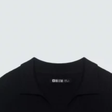
ID: 161137907
139.99 PLN
5
(1)
Najniższa cena z ostatnich 30 dni:
159.99 PLN
Cena regularna:
159.99 PLN
Kolor:
CZARNY
Rozmiar
M
L
XL
XXL
Sprawdź rozmiar
Tabela rozmiarów
Sprawdź dostępność w sklepach
Opis produktu
SKŁAD
50% WISKOZA, 50% POLIESTER
KOLOR PODSTAWOWY
CZARNY