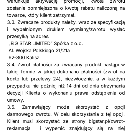
warunkuje aktywację promocji, kwota zwrotu
zostanie pomniejszona o kwotę rabatu naliczoną na
towarze, który klient zatrzymał.
3.3. Zwracane produkty należy, wraz ze specyfikacją
i wypełnionym drukiem wymiany/zwrotu wysłać
przesyłką na adres:
„BIG STAR LIMITED” Spółka z o.o.
Al. Wojska Polskiego 21/21a
62-800 Kalisz
3.4. Zwrot płatności za zwracany produkt nastąpi w
takiej formie w jakiej dokonano płatności (zwrot na
konto lub przelewy 24), niezwłocznie, a w każdym
przypadku nie później niż 14 dni od dnia otrzymania
decyzji Klienta o wykonaniu prawa odstąpienia od
umowy.
3.5. Zamawiający może skorzystać z opcji
darmowego zwrotu. W celu skorzystania z tej opcji,
Klient musi skorzystać ze strony bigstar.pl/zwrot-
reklamacja i wypełnić znajdujący się na niej