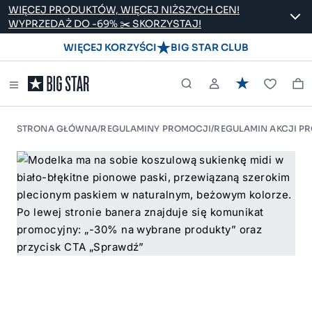
WIĘCEJ PRODUKTÓW, WIĘCEJ NIŻSZYCH CEN!
WYPRZEDAŻ DO -69% ✂️ SKORZYSTAJ!
WIĘCEJ KORZYŚCI
BIG STAR CLUB
STRONA GŁÓWNA
/
REGULAMINY PROMOCJI
/
REGULAMIN AKCJI PR