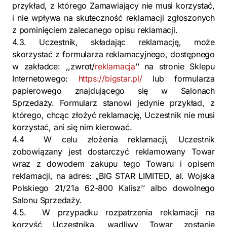
przykład, z którego Zamawiający nie musi korzystać,
i nie wpływa na skuteczność reklamacji zgłoszonych
z pominięciem zalecanego opisu reklamacji.
4.3. Uczestnik, składając reklamację, może
skorzystać z formularza reklamacyjnego, dostępnego
w zakładce: ,,zwrot/
reklamacja
’’ na stronie Sklepu
Internetowego:
https://bigstar.pl/
lub formularza
papierowego znajdującego się w Salonach
Sprzedaży. Formularz stanowi jedynie przykład, z
którego, chcąc złożyć reklamację, Uczestnik nie musi
korzystać, ani się nim kierować.
4.4 W celu złożenia reklamacji, Uczestnik
zobowiązany jest dostarczyć reklamowany Towar
wraz z dowodem zakupu tego Towaru i opisem
reklamacji, na adres: „BIG STAR LIMITED, al. Wojska
Polskiego 21/21a 62-800 Kalisz’’ albo dowolnego
Salonu Sprzedaży.
4.5. W przypadku rozpatrzenia reklamacji na
korzyść Uczestnika, wadliwy Towar zostanie