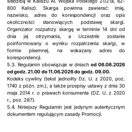
siedzibą w Kaliszu Al. Wojska Polskiego 21/21a, 62-
800 Kalisz). Skarga powinna zawierać: imię,
nazwisko, adres do korespondencji oraz opis
okoliczności stanowiących podstawę skargi.
Organizator rozpatrzy skargę w terminie 14 dni od
dnia jej otrzymania, a Uczestnik zostanie
poinformowany o wyniku rozpatrzenia skargi, w
formie pisemnej, na wskazany adres do
korespondencji.
5.3. Regulamin obowiązuje w dniach
od 06.06.2026
od godz. 21.00 do 11.06.2026 do godz. 09.00.
Kodeks cywilny (tekst jednolity Dz. U. z 2020, poz.
1740 z późn. zm.), a także przepisy ustawy z dnia 30
maja 2014 r. o prawach konsumenta (DZ. U. z 2020
r., poz. 287).
5.4. Niniejszy Regulamin jest jedynym autentycznym
dokumentem regulującym zasady Promocji.