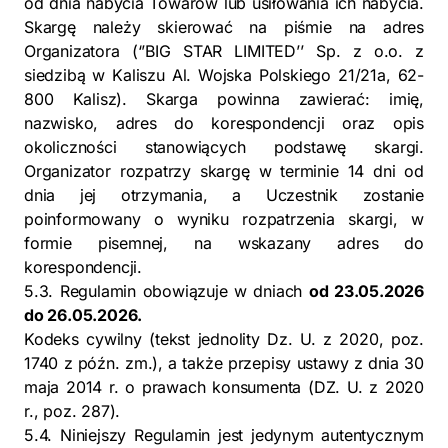
od dnia nabycia Towarów lub usiłowania ich nabycia.
Skargę należy skierować na piśmie na adres
Organizatora (‘’BIG STAR LIMITED’’ Sp. z o.o. z
siedzibą w Kaliszu Al. Wojska Polskiego 21/21a, 62-
800 Kalisz). Skarga powinna zawierać: imię,
nazwisko, adres do korespondencji oraz opis
okoliczności stanowiących podstawę skargi.
Organizator rozpatrzy skargę w terminie 14 dni od
dnia jej otrzymania, a Uczestnik zostanie
poinformowany o wyniku rozpatrzenia skargi, w
formie pisemnej, na wskazany adres do
korespondencji.
5.3. Regulamin obowiązuje w dniach
od 23.05.2026
do 26.05.2026.
Kodeks cywilny (tekst jednolity Dz. U. z 2020, poz.
1740 z późn. zm.), a także przepisy ustawy z dnia 30
maja 2014 r. o prawach konsumenta (DZ. U. z 2020
r., poz. 287).
5.4. Niniejszy Regulamin jest jedynym autentycznym