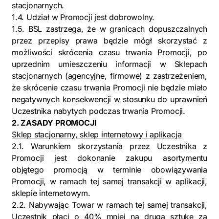
stacjonarnych.
1.4. Udział w Promocji jest dobrowolny.
1.5. BSL zastrzega, że w granicach dopuszczalnych
przez przepisy prawa będzie mógł skorzystać z
możliwości skrócenia czasu trwania Promocji, po
uprzednim umieszczeniu informacji w Sklepach
stacjonarnych (agencyjne, firmowe) z zastrzeżeniem,
że skrócenie czasu trwania Promocji nie będzie miało
negatywnych konsekwencji w stosunku do uprawnień
Uczestnika nabytych podczas trwania Promocji.
2. ZASADY PROMOCJI
Sklep stacjonarny, sklep internetowy i aplikacja
2.1. Warunkiem skorzystania przez Uczestnika z
Promocji jest dokonanie zakupu asortymentu
objętego promocją w terminie obowiązywania
Promocji, w ramach tej samej transakcji w aplikacji,
sklepie internetowym.
2.2. Nabywając Towar w ramach tej samej transakcji,
Uczestnik płaci o 40% mniej na drugą sztukę za