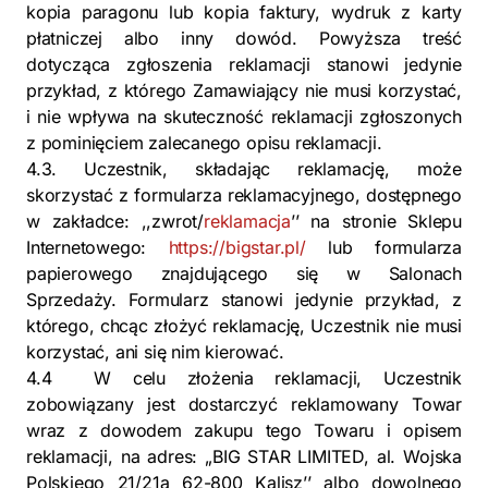
kopia paragonu lub kopia faktury, wydruk z karty
płatniczej albo inny dowód. Powyższa treść
dotycząca zgłoszenia reklamacji stanowi jedynie
przykład, z którego Zamawiający nie musi korzystać,
i nie wpływa na skuteczność reklamacji zgłoszonych
z pominięciem zalecanego opisu reklamacji.
4.3. Uczestnik, składając reklamację, może
skorzystać z formularza reklamacyjnego, dostępnego
w zakładce: ,,zwrot/
reklamacja
’’ na stronie Sklepu
Internetowego:
https://bigstar.pl/
lub formularza
papierowego znajdującego się w Salonach
Sprzedaży. Formularz stanowi jedynie przykład, z
którego, chcąc złożyć reklamację, Uczestnik nie musi
korzystać, ani się nim kierować.
4.4 W celu złożenia reklamacji, Uczestnik
zobowiązany jest dostarczyć reklamowany Towar
wraz z dowodem zakupu tego Towaru i opisem
reklamacji, na adres: „BIG STAR LIMITED, al. Wojska
Polskiego 21/21a 62-800 Kalisz’’ albo dowolnego