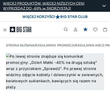
WIĘCEJ PRODUKTÓW, WIĘCEJ NIŻSZYCH CEN!
WYPRZEDAŻ DO -69% ✂️ SKORZYSTAJ!
WIĘCEJ KORZYŚCI
BIG STAR CLUB
STRONA GŁÓWNA
/
REGULAMINY PROMOCJI
/
REGULAMIN AKCJI PR