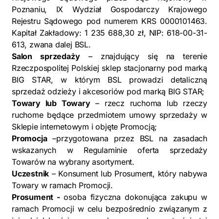
Poznaniu, IX Wydział Gospodarczy Krajowego
Rejestru Sądowego pod numerem KRS 0000101463.
Kapitał Zakładowy: 1 235 688,30 zł, NIP: 618-00-31-
613, zwana dalej BSL.
Salon sprzedaży
– znajdujący się na terenie
Rzeczpospolitej Polskiej sklep stacjonarny pod marką
BIG STAR, w którym BSL prowadzi detaliczną
sprzedaż odzieży i akcesoriów pod marką BIG STAR;
Towary lub Towary
– rzecz ruchoma lub rzeczy
ruchome będące przedmiotem umowy sprzedaży w
Sklepie internetowym i objęte Promocją;
Promocja
–przygotowana przez BSL na zasadach
wskazanych w Regulaminie oferta sprzedaży
Towarów na wybrany asortyment.
Uczestnik
– Konsument lub Prosument, który nabywa
Towary w ramach Promocji.
Prosument -
osoba fizyczna dokonująca zakupu w
ramach Promocji w celu bezpośrednio związanym z